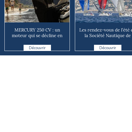
MERCURY 250 CV : un
Les rendez-vous de l’été 
moteur qui se décline en
la Société Nautique de
plusieurs versions suivant ...
Marseille
Découvrir
Découvrir