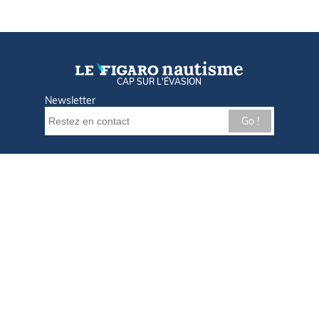
CAP SUR L'ÉVASION
Newsletter
Go !
Contactez-nous
Nos offres d'emploi
Tout savoir sur Le FIGARO Nautisme
Qui sommes-nous ?
Plan du site
Mentions légales
Paramètres des cookies