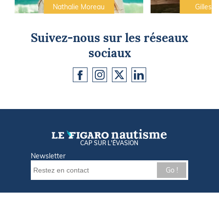
Nathalie Moreau
Gilles C
Suivez-nous sur les réseaux
sociaux
CAP SUR L'ÉVASION
Newsletter
Go !
Contactez-nous
Nos offres d'emploi