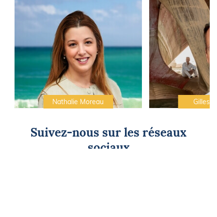
Nathalie Moreau
Gilles C
Suivez-nous sur les réseaux
sociaux