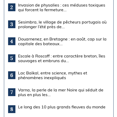
Invasion de physalies : ces méduses toxiques
2
qui forcent la fermeture...
Sesimbra, le village de pêcheurs portugais où
3
prolonger l’été près de...
Douarnenez, en Bretagne : en août, cap sur la
4
capitale des bateaux...
Escale à Roscoff : entre caractère breton, îles
5
sauvages et embruns du...
Lac Baïkal, entre science, mythes et
6
phénomènes inexpliqués
Varna, la perle de la mer Noire qui séduit de
7
plus en plus les...
Le long des 10 plus grands fleuves du monde
8