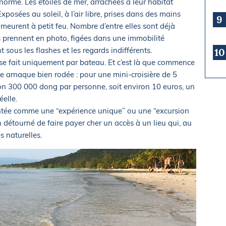
orme. Les étoiles de mer, arrachées à leur habitat
posées au soleil, à l’air libre, prises dans des mains
9
 meurent à petit feu. Nombre d’entre elles sont déjà
s prennent en photo, figées dans une immobilité
sous les flashes et les regards indifférents.
10
s se fait uniquement par bateau. Et c’est là que commence
arnaque bien rodée : pour une mini-croisière de 5
ron 300 000 dong par personne, soit environ 10 euros, un
éelle.
entée comme une “expérience unique” ou une “excursion
 détourné de faire payer cher un accès à un lieu qui, au
s naturelles.