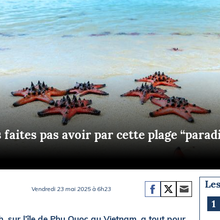
Briefings
ISIRS
che en mer
FLASH INFO
ongée
isse
 faites pas avoir par cette plage “parad
Les
Vendredi 23 mai 2025 à 6h23
1
, sur l’île de Phu Quoc au Vietnam, a tout pour