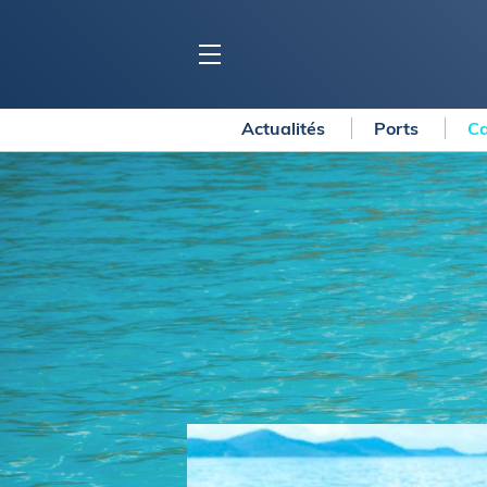
Actualités
Ports
Ca
BLOC MARINE
C
Ports
Co
Carnets de voyage
Ré
Dossiers de la
rédaction
La
Collection Bloc Marine
Tr
Application Bloc Marine
Ve
Règlementation
Ar
Ro
BATEAUX
Gu
Tr
Voiliers
Am
Bateaux à moteur