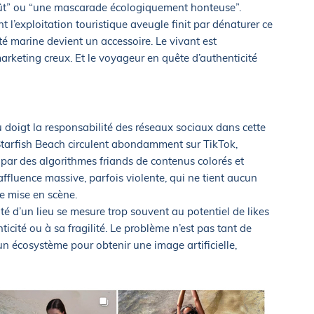
oût” ou “une mascarade écologiquement honteuse”.
nt l’exploitation touristique aveugle finit par dénaturer ce
ité marine devient un accessoire. Le vivant est
marketing creux. Et le voyageur en quête d’authenticité
du doigt la responsabilité des réseaux sociaux dans cette
 Starfish Beach circulent abondamment sur TikTok,
ar des algorithmes friands de contenus colorés et
ffluence massive, parfois violente, qui ne tient aucun
e mise en scène.
uté d’un lieu se mesure trop souvent au potentiel de likes
ticité ou à sa fragilité. Le problème n’est pas tant de
un écosystème pour obtenir une image artificielle,