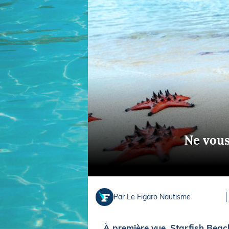
Equipements
LO
Salons
Pê
Economie
Pl
Yachting
Gl
Ne vous
Par Le Figaro Nautisme
À première vue, Starfish Beach