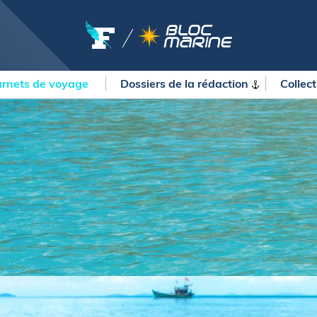
rnets de voyage
Dossiers de la
rédaction
Collec
OURSES
MÉTÉO MARINE
urses au large
LIFESTYLE
gates
Shopping
 Solitaire du Figaro Paprec
Culture nautique
ansat Paprec
Gastronomie
ndée Globe
Blogs
kea Ultim Challenge
SERVICES
ute du Rhum - Destination
adeloupe
Nos magazines
ansat Café l'Or
La newsletter
erica's Cup
METEO CONSULT Marine