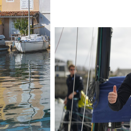
Equipements
LO
Salons
Pê
Economie
Pl
Yachting
Gl