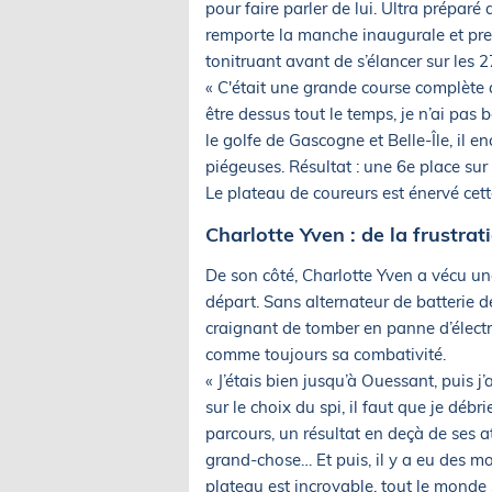
pour faire parler de lui. Ultra préparé
remporte la manche inaugurale et pren
tonitruant avant de s’élancer sur les 
« C'était une grande course complète av
être dessus tout le temps, je n’ai pas
le golfe de Gascogne et Belle-Île, il 
piégeuses. Résultat : une 6e place sur
Le plateau de coureurs est énervé cette 
Charlotte Yven : de la frustrat
De son côté, Charlotte Yven a vécu un
départ. Sans alternateur de batterie d
craignant de tomber en panne d’électr
comme toujours sa combativité.
« J’étais bien jusqu’à Ouessant, puis j
sur le choix du spi, il faut que je débr
parcours, un résultat en deçà de ses 
grand-chose… Et puis, il y a eu des m
plateau est incroyable, tout le monde s