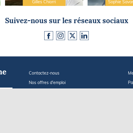
Gilles Chiorri
Sophie Sava
Suivez-nous sur les réseaux sociaux
Contactez-nous
Me
Nos offres d'emploi
Pa
Tout savoir sur Le FIGARO Nautisme
In
Go !
Qui sommes-nous ?
Po
Plan du site
C
Af