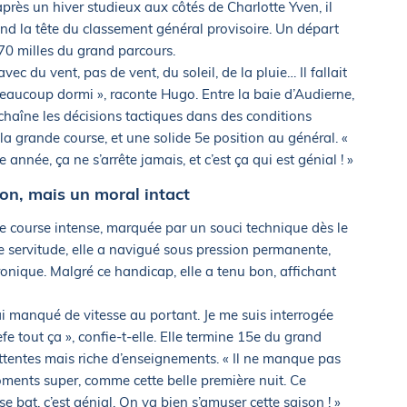
 après un hiver studieux aux côtés de Charlotte Yven, il
d la tête du classement général provisoire. Un départ
270 milles du grand parcours.
ec du vent, pas de vent, du soleil, de la pluie… Il fallait
 beaucoup dormi », raconte Hugo. Entre la baie d’Audierne,
enchaîne les décisions tactiques dans des conditions
 la grande course, et une solide 5e position au général. «
année, ça ne s’arrête jamais, et c’est ça qui est génial ! »
ion, mais un moral intact
e course intense, marquée par un souci technique dès le
e servitude, elle a navigué sous pression permanente,
onique. Malgré ce handicap, elle a tenu bon, affichant
’ai manqué de vitesse au portant. Je me suis interrogée
iefe tout ça », confie-t-elle. Elle termine 15e du grand
attentes mais riche d’enseignements. « Il ne manque pas
oments super, comme cette belle première nuit. Ce
e bat, c’est génial. On va bien s’amuser cette saison ! »