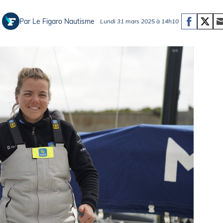
Briefings
ISIRS
Par Le Figaro Nautisme
Lundi 31 mars 2025 à 14h10
che en mer
FLASH INFO
ongée
isse