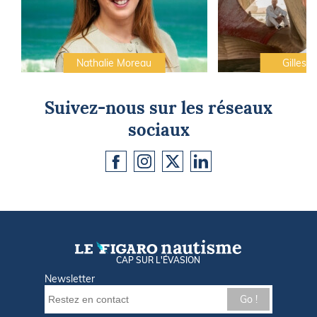
Nathalie Moreau
Gilles C
Suivez-nous sur les réseaux
sociaux
CAP SUR L'ÉVASION
Newsletter
Go !