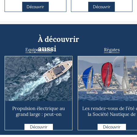
Découvrir
Découvrir
À découvrir
aussi
Equipements
Régates
Propulsion électrique au
Les rendez-vous de l’été 
grand large : peut-on
la Société Nautique de
vraiment se passer du die...
Marseille
Découvrir
Découvrir