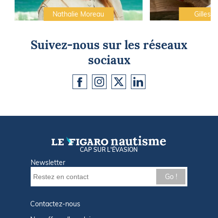
Nathalie Moreau
Gilles C
Suivez-nous sur les réseaux
sociaux
CAP SUR L'ÉVASION
Newsletter
Go !
Contactez-nous