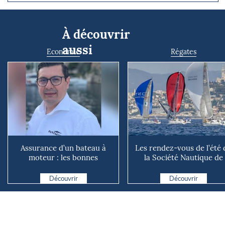
À découvrir
aussi
Economie
Régates
Assurance d’un bateau à
Les rendez-vous de l’été 
moteur : les bonnes
la Société Nautique de
questions à se poser avant
Marseille
d...
Découvrir
Découvrir