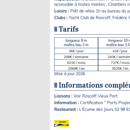
accessible à toutes marées ; Chantiers n
Loisirs :
Prêt de vélos 1h au bureau du po
Clubs :
Yacht Club de Roscoff, Frédéric
Tarifs
longueur 8 m
longueur 10 
maître bau 3 m
maître bau 3,
36€ / jour
41€ / jour
208€ / semaine
243€ / semai
621€ / mois
727€ / mois
2569€ / an
3025€ / an
Mise à jour 2026
Informations complé
Liaisons :
Voir Roscoff Vieux Port.
Information :
Certification " Ports Propre
Restaurant :
L'Écume des Jours 02 98 6