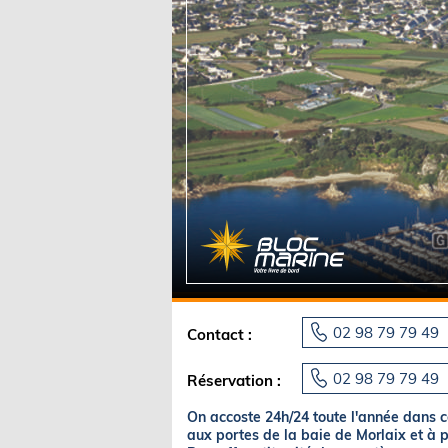
Equipements
LO
Salons
Pê
Economie
Pl
Yachting
Gl
02 98 79 79 49
Contact :
02 98 79 79 49
Réservation :
On accoste 24h/24 toute l'année dans c
aux portes de la baie de Morlaix et à