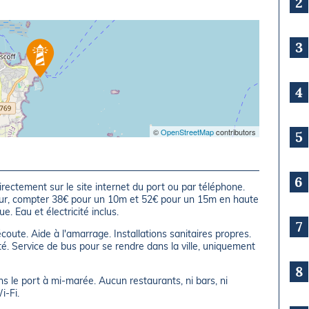
2
3
4
©
OpenStreetMap
contributors
5
6
directement sur le site internet du port ou par téléphone.
ueur, compter 38€ pour un 10m et 52€ pour un 15m en haute
. Eau et électricité inclus.
7
écoute. Aide à l'amarrage. Installations sanitaires propres.
té. Service de bus pour se rendre dans la ville, uniquement
8
 le port à mi-marée. Aucun restaurants, ni bars, ni
i-Fi.