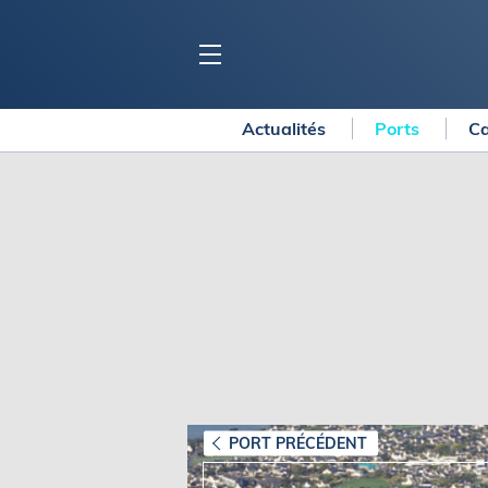
Actualités
Ports
Ca
BLOC MARINE
C
Ports
Co
Carnets de voyage
Ré
Dossiers de la
rédaction
La
Collection Bloc Marine
Tr
Application Bloc Marine
Ve
Règlementation
Ar
Ro
BATEAUX
Gu
Tr
Voiliers
PORT PRÉCÉDENT
Am
Bateaux à moteur