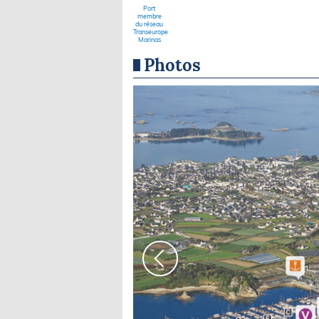
Port
membre
du réseau
Transeurope
Marinas
Photos