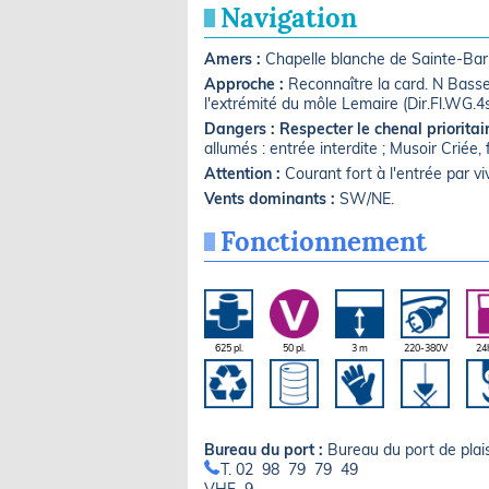
Navigation
Amers :
Chapelle blanche de Sainte-Barb
Approche :
Reconnaître la card. N Bass
l'extrémité du môle Lemaire (Dir.Fl.WG.4
Dangers :
Respecter le chenal prioritair
allumés : entrée interdite ; Musoir Criée,
Attention :
Courant fort à l'entrée par v
Vents dominants :
SW/NE.
Fonctionnement
625 pl.
50 pl.
3 m
220-380V
24
Bureau du port :
Bureau du port de pla
T. 02 98 79 79 49