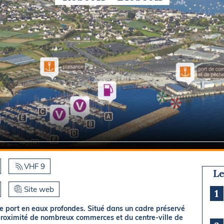
Briefings
ISIRS
che en mer
FLASH INFO
ongée
isse
VHF 9
Le
Site web
1
e port en eaux profondes. Situé dans un cadre préservé
 proximité de nombreux commerces et du centre-ville de