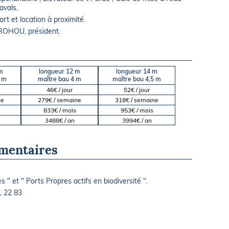
avals.
rt et location à proximité.
 ROHOU, président.
m
longueur 12 m
longueur 14 m
5 m
maître bau 4 m
maître bau 4,5 m
46€ / jour
52€ / jour
ne
279€ / semaine
318€ / semaine
833€ / mois
953€ / mois
3488€ / an
3994€ / an
mentaires
s " et " Ports Propres actifs en biodiversité ".
1 22 83