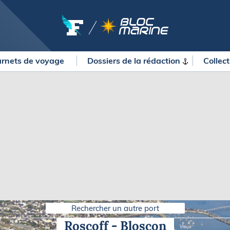
rnets de voyage
Dossiers de la
rédaction
Collec
OURSES
MÉTÉO MARINE
urses au large
LIFESTYLE
gates
Shopping
 Solitaire du Figaro Paprec
Culture nautique
ansat Paprec
Gastronomie
ndée Globe
Blogs
kea Ultim Challenge
SERVICES
ute du Rhum - Destination
adeloupe
Nos magazines
ansat Café l'Or
Rechercher un autre port
La newsletter
erica's Cup
Roscoff - Bloscon
METEO CONSULT Marine