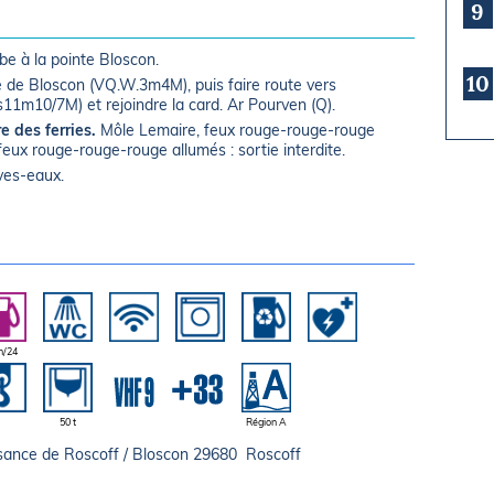
9
e à la pointe Bloscon.
10
e de Bloscon (VQ.W.3m4M), puis faire route vers
s11m10/7M) et rejoindre la card. Ar Pourven (Q).
e des ferries.
Môle Lemaire, feux rouge-rouge-rouge
 feux rouge-rouge-rouge allumés : sortie interdite.
ives-eaux.
h/24
50 t
Région A
isance de Roscoff / Bloscon 29680 Roscoff