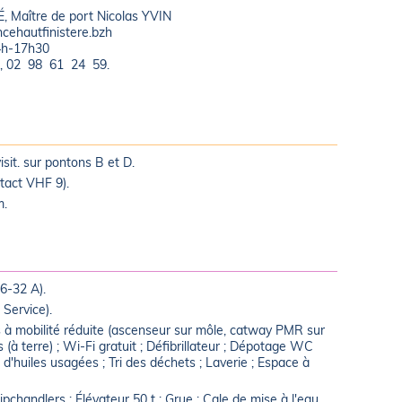
É, Maître de port Nicolas YVIN
ncehautfinistere.bzh
14h-17h30
f, 02 98 61 24 59.
isit. sur pontons B et D.
ntact VHF 9).
m.
16-32 A).
Service).
 à mobilité réduite (ascenseur sur môle, catway PMR sur
à terre) ; Wi-Fi gratuit ; Défibrillateur ; Dépotage WC
d'huiles usagées ; Tri des déchets ; Laverie ; Espace à
ipchandlers ; Élévateur 50 t ; Grue ; Cale de mise à l'eau