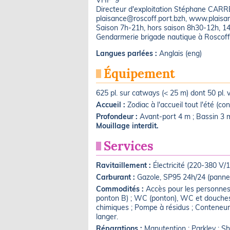
VHF 9
Directeur d'exploitation Stéphane CARR
plaisance@roscoff.port.bzh, www.plaisa
Saison 7h-21h, hors saison 8h30-12h, 
Gendarmerie brigade nautique à Roscof
Langues parlées :
Anglais (eng)
Équipement
625 pl. sur catways (< 25 m) dont 50 pl. v
Accueil :
Zodiac à l'accueil tout l'été (co
Profondeur :
Avant-port 4 m ; Bassin 3 
Mouillage interdit.
Services
Ravitaillement :
Électricité (220-380 V/
Carburant :
Gazole, SP95 24h/24 (panne 
Commodités :
Accès pour les personnes
ponton B) ; WC (ponton), WC et douches (
chimiques ; Pompe à résidus ; Conteneur 
langer.
Réparations :
Manutention ; Parklev ; Sh