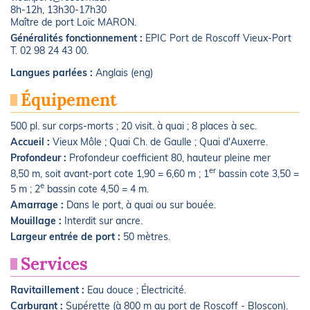
8h-12h, 13h30-17h30
Maître de port Loïc MARON.
Généralités fonctionnement :
EPIC Port de Roscoff Vieux-Port
T. 02 98 24 43 00.
Langues parlées :
Anglais (eng)
Équipement
500 pl. sur corps-morts ; 20 visit. à quai ; 8 places à sec.
Accueil :
Vieux Môle ; Quai Ch. de Gaulle ; Quai d'Auxerre.
Profondeur :
Profondeur coefficient 80, hauteur pleine mer
er
8,50 m, soit avant-port cote 1,90 = 6,60 m ; 1
bassin cote 3,50 =
e
5 m ; 2
bassin cote 4,50 = 4 m.
Amarrage :
Dans le port, à quai ou sur bouée.
Mouillage :
Interdit sur ancre.
Largeur entrée de port :
50 mètres.
Services
Ravitaillement :
Eau douce ; Électricité.
Carburant :
Supérette (à 800 m au port de Roscoff - Bloscon).