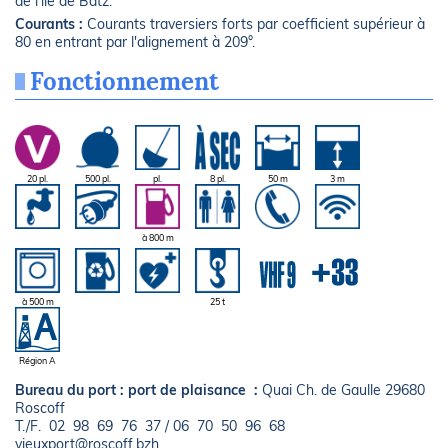
de l'île de Batz.
Courants :
Courants traversiers forts par coefficient supérieur à
80 en entrant par l'alignement à 209°.
Fonctionnement
20 pl.
500 pl.
pl.
8 pl.
50 m
3 m
à 800 m
à 500 m
25 t
Région A
Bureau du port :
port de plaisance :
Quai Ch. de Gaulle 29680
Roscoff
T./F. 02 98 69 76 37 / 06 70 50 96 68
vieuxport@roscoff.bzh