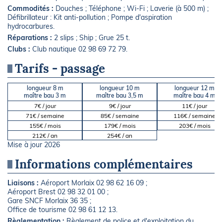
Commodités :
Douches ; Téléphone ; Wi-Fi ; Laverie (à 500 m) ;
Défibrillateur : Kit anti-pollution ; Pompe d'aspiration
hydrocarbures.
Réparations :
2 slips ; Ship ; Grue 25 t.
Clubs :
Club nautique 02 98 69 72 79.
Tarifs - passage
longueur 8 m
longueur 10 m
longueur 12 m
maître bau 3 m
maître bau 3,5 m
maître bau 4 m
7€ / jour
9€ / jour
11€ / jour
71€ / semaine
85€ / semaine
116€ / semaine
155€ / mois
179€ / mois
203€ / mois
212€ / an
254€ / an
Mise à jour 2026
Informations complémentaires
Liaisons :
Aéroport Morlaix 02 98 62 16 09 ;
Aéroport Brest 02 98 32 01 00 ;
Gare SNCF Morlaix 36 35 ;
Office de tourisme 02 98 61 12 13.
Règlementation :
Règlement de police et d'exploitation du