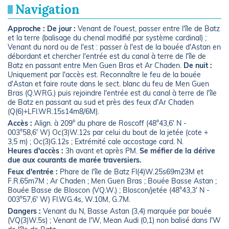
Navigation
Approche :
De jour :
Venant de l'ouest, passer entre l'île de Batz
et la terre (balisage du chenal modifié par système cardinal) ;
Venant du nord ou de l'est : passer à l'est de la bouée d'Astan en
débordant et chercher l'entrée est du canal à terre de l'île de
Batz en passant entre Men Guen Bras et Ar Chaden.
De nuit :
Uniquement par l'accès est. Reconnaître le feu de la bouée
d'Astan et faire route dans le sect. blanc du feu de Men Guen
Bras (Q.WRG.) puis rejoindre l'entrée est du canal à terre de l'île
de Batz en passant au sud et près des feux d'Ar Chaden
(Q(6)+LFl.WR.15s14m8/6M).
Accès :
Align. à 209° du phare de Roscoff (48°43,6' N -
003°58,6' W) Oc(3)W.12s par celui du bout de la jetée (cote +
3,5 m) ; Oc(3)G.12s ; Extrémité cale accostage card. N.
Heures d'accès :
3h avant et après PM.
Se méfier de la dérive
due aux courants de marée traversiers.
Feux d'entrée :
Phare de l'île de Batz Fl(4)W.25s69m23M et
F.R.65m7M ; Ar Chaden ; Men Guen Bras ; Bouée Basse Astan ;
Bouée Basse de Bloscon (VQ.W.) ; Bloscon/jetée (48°43,3' N -
003°57,6' W) Fl.WG.4s, W.10M, G.7M.
Dangers :
Venant du N, Basse Astan (3,4) marquée par bouée
(VQ(3)W.5s) ; Venant de l'W, Mean Audi (0,1) non balisé dans l'W