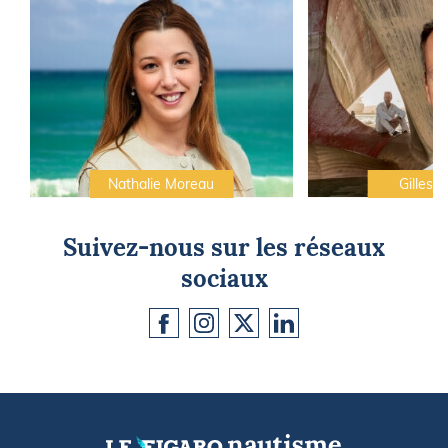
Nathalie Moreau
Gilles C
Suivez-nous sur les réseaux
sociaux