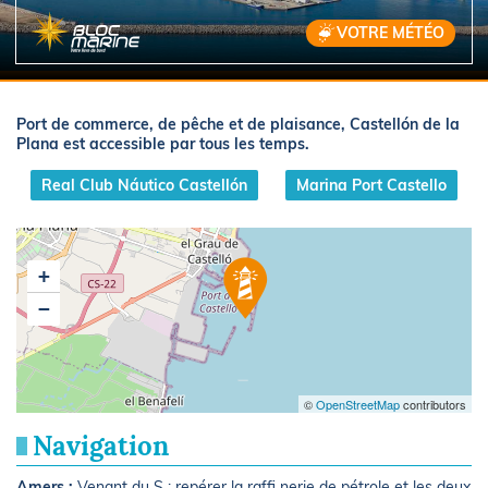
VOTRE MÉTÉO
Port de commerce, de pêche et de plaisance, Castellón de la
Plana est accessible par tous les temps.
Real Club Náutico Castellón
Marina Port Castello
+
−
©
OpenStreetMap
contributors
Navigation
Amers :
Venant du S : repérer la raffi nerie de pétrole et les deux