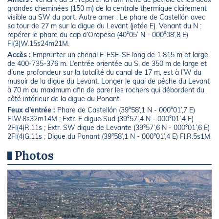
grandes cheminées (150 m) de la centrale thermique clairement
visible au SW du port. Autre amer : Le phare de Castellón avec
sa tour de 27 m sur la digue du Levant (jetée E). Venant du N :
repérer le phare du cap d’Oropesa (40°05’ N - 000°08’,8 E)
Fl(3)W.15s24m21M.
Accès :
Emprunter un chenal E-ESE-SE long de 1 815 m et large
de 400-735-376 m. L’entrée orientée au S, de 350 m de large et
d’une profondeur sur la totalité du canal de 17 m, est à l’W du
musoir de la digue du Levant. Longer le quai de pêche du Levant
à 70 m au maximum afin de parer les rochers qui débordent du
côté intérieur de la digue du Ponant.
Feux d'entrée :
Phare de Castellón (39°58’,1 N - 000°01’,7 E)
Fl.W.8s32m14M ; Extr. E digue Sud (39°57’,4 N - 000°01’,4 E)
2Fl(4)R.11s ; Extr. SW dique de Levante (39°57’,6 N - 000°01’,6 E)
2Fl(4)G.11s ; Digue du Ponant (39°58’,1 N - 000°01’,4 E) Fl.R.5s1M.
Photos