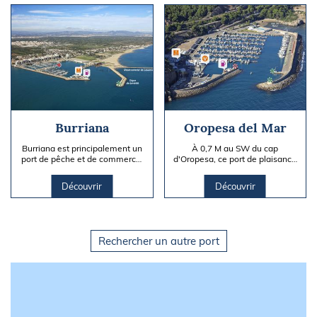
Burriana
Oropesa del Mar
Burriana est principalement un
À 0,7 M au SW du cap
port de pêche et de commerce,
d'Oropesa, ce port de plaisance
mais il existe un yacht-club
est abrité par un brise-lames à
dans l'angle NW, ainsi...
l'E
Découvrir
Découvrir
Rechercher un autre port