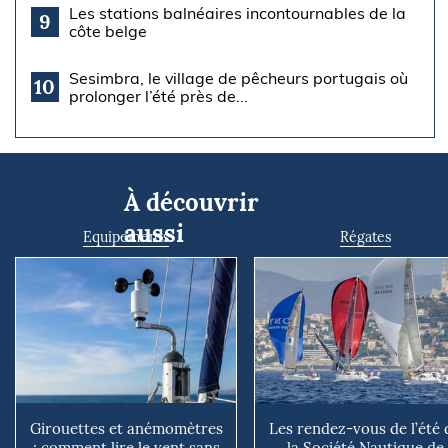
Les stations balnéaires incontournables de la
9
côte belge
Sesimbra, le village de pêcheurs portugais où
10
prolonger l’été près de...
À découvrir
aussi
Equipements
Régates
Girouettes et anémomètres
Les rendez-vous de l’été 
: comment lire le vent sans
la Société Nautique de