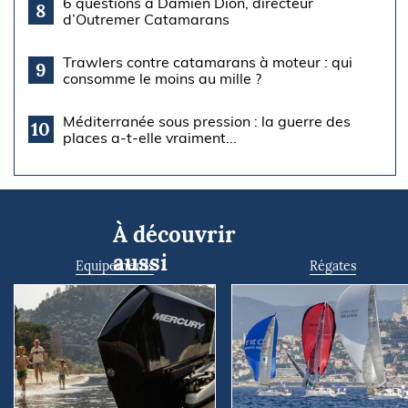
6 questions à Damien Dion, directeur
8
d’Outremer Catamarans
Trawlers contre catamarans à moteur : qui
9
consomme le moins au mille ?
Méditerranée sous pression : la guerre des
10
places a-t-elle vraiment...
À découvrir
aussi
Equipements
Régates