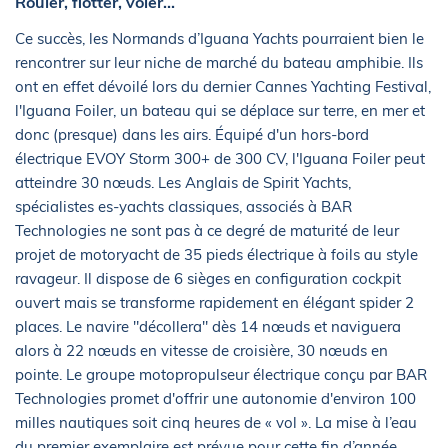
Rouler, flotter, voler…
Ce succès, les Normands d’Iguana Yachts pourraient bien le
rencontrer sur leur niche de marché du bateau amphibie. Ils
ont en effet dévoilé lors du dernier Cannes Yachting Festival,
l'Iguana Foiler, un bateau qui se déplace sur terre, en mer et
donc (presque) dans les airs. Équipé d'un hors-bord
électrique EVOY Storm 300+ de 300 CV, l'Iguana Foiler peut
atteindre 30 nœuds. Les Anglais de Spirit Yachts,
spécialistes es-yachts classiques, associés à BAR
Technologies ne sont pas à ce degré de maturité de leur
projet de motoryacht de 35 pieds électrique à foils au style
ravageur. Il dispose de 6 sièges en configuration cockpit
ouvert mais se transforme rapidement en élégant spider 2
places. Le navire "décollera" dès 14 nœuds et naviguera
alors à 22 nœuds en vitesse de croisière, 30 nœuds en
pointe. Le groupe motopropulseur électrique conçu par BAR
Technologies promet d'offrir une autonomie d'environ 100
milles nautiques soit cinq heures de « vol ». La mise à l’eau
du premier exemplaire est prévue pour cette fin d’année