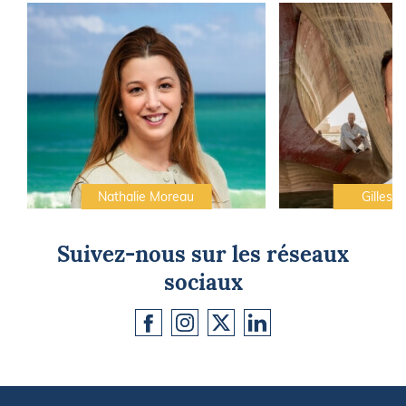
Nathalie Moreau
Gilles C
Suivez-nous sur les réseaux
sociaux