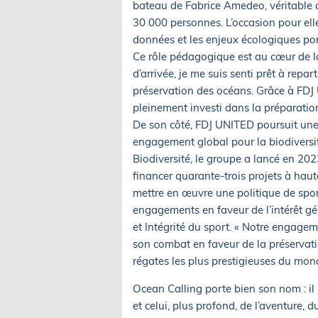
bateau de Fabrice Amedeo, véritable a
30 000 personnes. L’occasion pour elles
données et les enjeux écologiques po
Ce rôle pédagogique est au cœur de la
d’arrivée, je me suis senti prêt à repa
préservation des océans. Grâce à FDJ U
pleinement investi dans la préparatio
De son côté, FDJ UNITED poursuit une 
engagement global pour la biodiversit
Biodiversité, le groupe a lancé en 202
financer quarante-trois projets à hau
mettre en œuvre une politique de spo
engagements en faveur de l’intérêt gé
et Intégrité du sport. « Notre engagem
son combat en faveur de la préservati
régates les plus prestigieuses du mon
Ocean Calling porte bien son nom : il 
et celui, plus profond, de l’aventure,