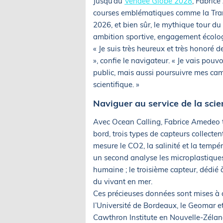
Jusqu’au
Vendée Globe 2028
, Fabric
courses emblématiques comme la Tran
2026, et bien sûr, le mythique tour 
ambition sportive, engagement écologiq
« Je suis très heureux et très honoré
», confie le navigateur. « Je vais pouv
public, mais aussi poursuivre mes c
scientifique. »
Naviguer au service de la scie
Avec Ocean Calling, Fabrice Amedeo tr
bord, trois types de capteurs collectent
mesure le CO2, la salinité et la tempé
un second analyse les microplastiques 
humaine ; le troisième capteur, dédié 
du vivant en mer.
Ces précieuses données sont mises à di
l’Université de Bordeaux, le Geomar e
Cawthron Institute en Nouvelle-Zélan