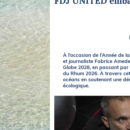
FDJ UNITED embar
Equipements
LO
Salons
Pê
Economie
Pl
Yachting
Gl
À l’occasion de l’Année de 
et journaliste Fabrice Amede
Globe 2028, en passant par 
du Rhum 2026. À travers cet
océans en soutenant une dém
écologique.