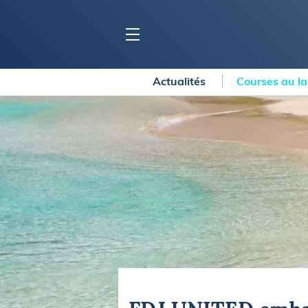
Actualités
Courses au l
BLOC MARINE
C
Ports
Co
Carnets de voyage
Ré
Dossiers de la
rédaction
La
Collection Bloc Marine
Tr
Application Bloc Marine
Ve
Règlementation
Ar
Ro
BATEAUX
Gu
Tr
Voiliers
Am
Bateaux à moteur