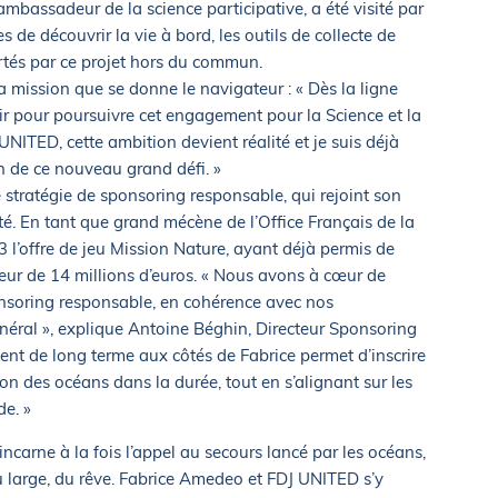
mbassadeur de la science participative, a été visité par
 de découvrir la vie à bord, les outils de collecte de
rtés par ce projet hors du commun.
 mission que se donne le navigateur : « Dès la ligne
rtir pour poursuivre cet engagement pour la Science et la
NITED, cette ambition devient réalité et je suis déjà
n de ce nouveau grand défi. »
stratégie de sponsoring responsable, qui rejoint son
é. En tant que grand mécène de l’Office Français de la
3 l’offre de jeu Mission Nature, ayant déjà permis de
teur de 14 millions d’euros. « Nous avons à cœur de
nsoring responsable, en cohérence avec nos
néral », explique Antoine Béghin, Directeur Sponsoring
ent de long terme aux côtés de Fabrice permet d’inscrire
on des océans dans la durée, tout en s’alignant sur les
de. »
incarne à la fois l’appel au secours lancé par les océans,
 du large, du rêve. Fabrice Amedeo et FDJ UNITED s’y