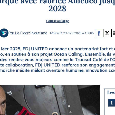
que avec Fabrice Amedeo jusq
Briefings
ISIRS
2028
che en mer
FLASH INFO
Course au large
ongée
isse
Par Le Figaro Nautisme
Mercredi 23 avril 2025 à 15h05
la Mer 2025, FDJ UNITED annonce un partenariat fort et 
o, en soutien à son projet Ocean Calling. Ensemble, ils
des rendez-vous majeurs comme la Transat Café de l’Or
te collaboration, FDJ UNITED renforce son engagement
arche inédite mêlant aventure humaine, innovation sci
Les
1