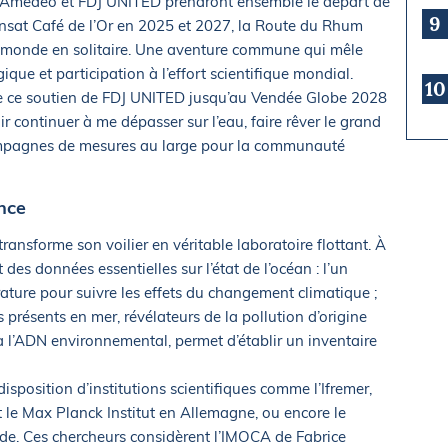
e Amedeo et FDJ UNITED prendront ensemble le départ de
9
sat Café de l’Or en 2025 et 2027, la Route du Rhum
du monde en solitaire. Une aventure commune qui mêle
ue et participation à l’effort scientifique mondial.
10
 de ce soutien de FDJ UNITED jusqu’au Vendée Globe 2028
oir continuer à me dépasser sur l’eau, faire rêver le grand
ampagnes de mesures au large pour la communauté
nce
ansforme son voilier en véritable laboratoire flottant. À
 des données essentielles sur l’état de l’océan : l’un
rature pour suivre les effets du changement climatique ;
présents en mer, révélateurs de la pollution d’origine
à l’ADN environnemental, permet d’établir un inventaire
sposition d’institutions scientifiques comme l’Ifremer,
t le Max Planck Institut en Allemagne, ou encore le
de. Ces chercheurs considèrent l’IMOCA de Fabrice