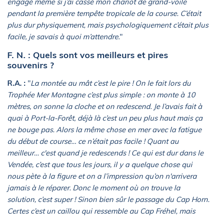
engagé même si j’ai cassé mon chariot de grand-voile
pendant la première tempête tropicale de la course. C’était
plus dur physiquement, mais psychologiquement c’était plus
facile, je savais à quoi m’attendre.
"
F. N. : Quels sont vos meilleurs et pires
souvenirs ?
R.A. :
"
La montée au mât c’est le pire ! On le fait lors du
Trophée Mer Montagne c’est plus simple : on monte à 10
mètres, on sonne la cloche et on redescend. Je l’avais fait à
quai à Port-la-Forêt, déjà là c’est un peu plus haut mais ça
ne bouge pas. Alors la même chose en mer avec la fatigue
du début de course… ce n’était pas facile ! Quant au
meilleur… c'est quand je redescends ! Ce qui est dur dans le
Vendée, c’est que tous les jours, il y a quelque chose qui
nous pète à la figure et on a l’impression qu’on n'arrivera
jamais à le réparer. Donc le moment où on trouve la
solution, c’est super ! Sinon bien sûr le passage du Cap Horn.
Certes c’est un caillou qui ressemble au Cap Fréhel, mais