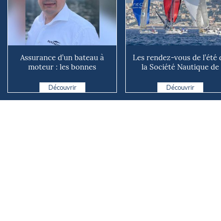
Assurance d’un bateau à
Les rendez-vous de l’été 
moteur : les bonnes
la Société Nautique de
questions à se poser avant
Marseille
d...
Découvrir
Découvrir