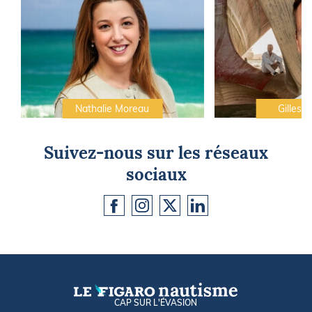
Nathalie Moreau
Gilles C
Suivez-nous sur les réseaux
sociaux
CAP SUR L'ÉVASION