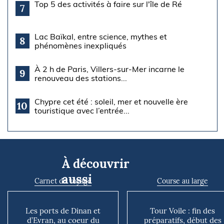
Top 5 des activités à faire sur l'île de Ré
7
Lac Baïkal, entre science, mythes et
8
phénomènes inexpliqués
À 2 h de Paris, Villers-sur-Mer incarne le
9
renouveau des stations...
Chypre cet été : soleil, mer et nouvelle ère
10
touristique avec l’entrée...
À découvrir
aussi
Carnet de voyage
Course au large
Les ports de Dinan et
Tour Voile : fin des
d’Evran, au coeur du
préparatifs, début des