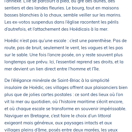
l’annexe. L’île se parcourt à pied, au gré des dunes, des
sentiers et des landes fleuries. Le bourg, tout en maisons
basses blanchies à la chaux, semble veiller sur les marins.
Les ex-votos suspendus dans l’église racontent les périls
d’autrefois, et l’attachement des Hoëdicais à la mer.
Hoëdic n’est pas qu’une escale : c’est une parenthèse. Pas de
route, pas de bruit, seulement le vent, les vagues et les pas
sur le sable. Une fois l’ancre posée, on y reste souvent plus
longtemps que prévu. Ici, l’essentiel reprend ses droits, et la
mer devient un lien direct entre l’homme et l’île.
De l’élégance minérale de Saint-Briac à la simplicité
insulaire de Hoëdic, ces villages offrent aux plaisanciers bien
plus que de jolies cartes postales : ce sont des lieux où l’on
vit la mer au quotidien, où l’histoire maritime s’écrit encore,
et où chaque escale se transforme en souvenir impérissable.
Naviguer en Bretagne, c’est faire le choix d’un littoral
exigeant mais généreux, aux paysages intacts et aux
villages pleins d’âme, posés entre deux marées, les yeux