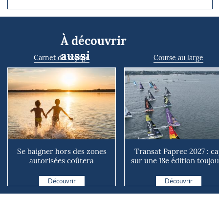
À découvrir
aussi
Carnet de voyage
Course au large
Se baigner hors des zones
Transat Paprec 2027 : c
autorisées coûtera
sur une 18e édition toujo
désormais 68 euros : ce
plus mixte et plu...
qui...
Découvrir
Découvrir