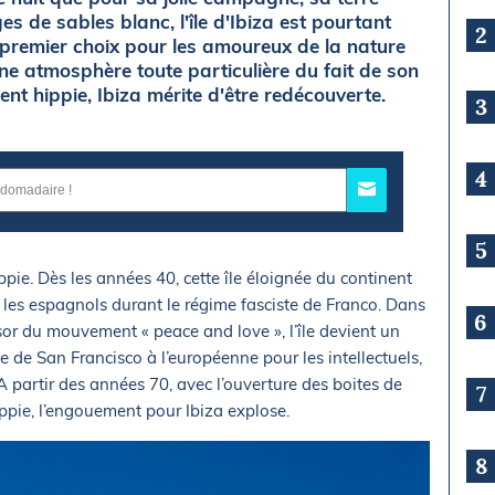
ges de sables blanc, l'île d'Ibiza est pourtant
2
 premier choix pour les amoureux de la nature
une atmosphère toute particulière du fait de son
nt hippie, Ibiza mérite d'être redécouverte.
3
4
5
pie. Dès les années 40, cette île éloignée du continent
 les espagnols durant le régime fasciste de Franco. Dans
6
ssor du mouvement « peace and love », l’île devient un
te de San Francisco à l’européenne pour les intellectuels,
 A partir des années 70, avec l’ouverture des boites de
7
hippie, l’engouement pour Ibiza explose.
8