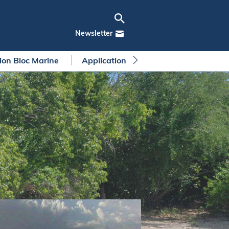
Newsletter
tion Bloc Marine
Application Bloc Marine
Règleme