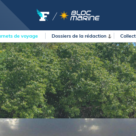
rnets de voyage
Dossiers de la
rédaction
Collec
OURSES
MÉTÉO MARINE
urses au large
LIFESTYLE
gates
Shopping
 Solitaire du Figaro Paprec
Culture nautique
ansat Paprec
Gastronomie
ndée Globe
Blogs
kea Ultim Challenge
SERVICES
ute du Rhum - Destination
adeloupe
Nos magazines
ansat Café l'Or
La newsletter
erica's Cup
METEO CONSULT Marine