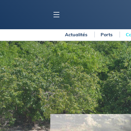
Actualités
Ports
Ca
BLOC MARINE
C
Ports
Co
Carnets de voyage
Ré
Dossiers de la
rédaction
La
Collection Bloc Marine
Tr
Application Bloc Marine
Ve
Règlementation
Ar
Ro
BATEAUX
Gu
Tr
Voiliers
Am
Bateaux à moteur