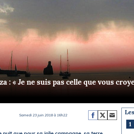
Briefings
ISIRS
che en mer
FLASH INFO
ongée
isse
za : « Je ne suis pas celle que vous croy
Les
Samedi 23 juin 2018 à 16h22
1
 nuit que pour sa jolie campagne, sa terre