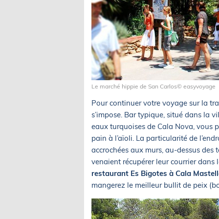
Le marché hippie de San Carlos© easyvoyage
Pour continuer votre voyage sur la tr
s’impose. Bar typique, situé dans la v
eaux turquoises de Cala Nova, vous pou
pain à l’aïoli. La particularité de l’en
accrochées aux murs, au-dessus des tab
venaient récupérer leur courrier dans 
restaurant
Es Bigotes à Cala Mastel
mangerez le meilleur bullit de peix (bou