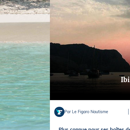
Equipements
LO
Salons
Pê
Economie
Pl
Yachting
Gl
Ibi
Par Le Figaro Nautisme
Plus connue pour ses boîtes de