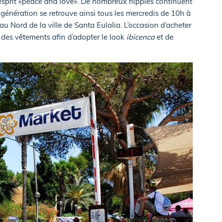
 esprit «peace and love». De nombreux hippies continuent
lle génération se retrouve ainsi tous les mercredis de 10h à
au Nord de la ville de Santa Eulalia. L’occasion d’acheter
t des vêtements afin d’adopter le look
ibicenca
et de