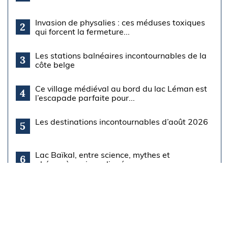
Invasion de physalies : ces méduses toxiques
2
qui forcent la fermeture...
Les stations balnéaires incontournables de la
3
côte belge
Ce village médiéval au bord du lac Léman est
4
l’escapade parfaite pour...
Les destinations incontournables d’août 2026
5
Lac Baïkal, entre science, mythes et
6
phénomènes inexpliqués
Se baigner hors des zones autorisées coûtera
7
désormais 68 euros : ce...
Le long des 10 plus grands fleuves du monde
8