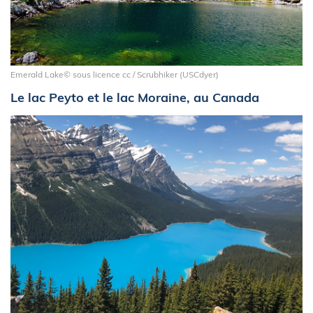
Emerald Lake© sous licence cc / Scrubhiker (USCdyer)
Le lac Peyto et le lac Moraine, au Canada