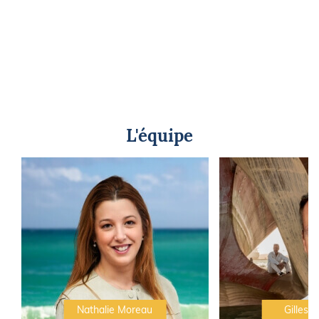
L'équipe
Nathalie Moreau
Gilles C