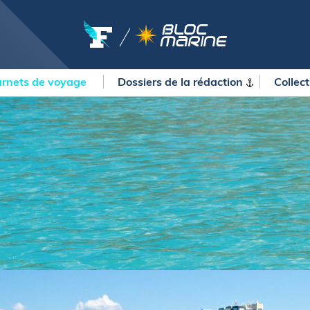
rnets de voyage
Dossiers de la
rédaction
Collec
OURSES
MÉTÉO MARINE
urses au large
LIFESTYLE
gates
Shopping
 Solitaire du Figaro Paprec
Culture nautique
ansat Paprec
Gastronomie
ndée Globe
Blogs
kea Ultim Challenge
SERVICES
ute du Rhum - Destination
adeloupe
Nos magazines
ansat Café l'Or
La newsletter
erica's Cup
METEO CONSULT Marine