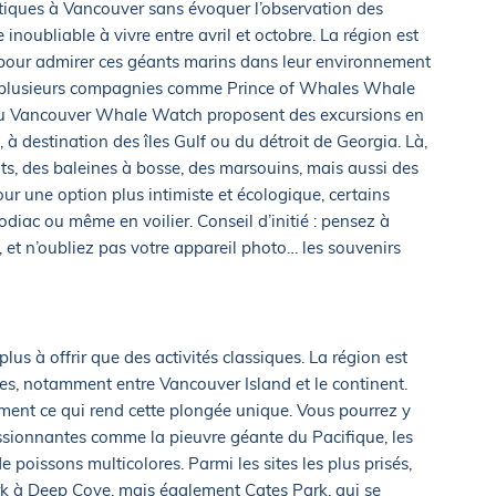
utiques à Vancouver sans évoquer l’observation des
inoubliable à vivre entre avril et octobre. La région est
 pour admirer ces géants marins dans leur environnement
r, plusieurs compagnies comme Prince of Whales Whale
 Vancouver Whale Watch proposent des excursions en
à destination des îles Gulf ou du détroit de Georgia. Là,
ts, des baleines à bosse, des marsouins, mais aussi des
our une option plus intimiste et écologique, certains
diac ou même en voilier. Conseil d’initié : pensez à
 et n’oubliez pas votre appareil photo… les souvenirs
us à offrir que des activités classiques. La région est
es, notamment entre Vancouver Island et le continent.
stement ce qui rend cette plongée unique. Vous pourrez y
ssionnantes comme la pieuvre géante du Pacifique, les
 poissons multicolores. Parmi les sites les plus prisés,
rk à Deep Cove, mais également Cates Park, qui se