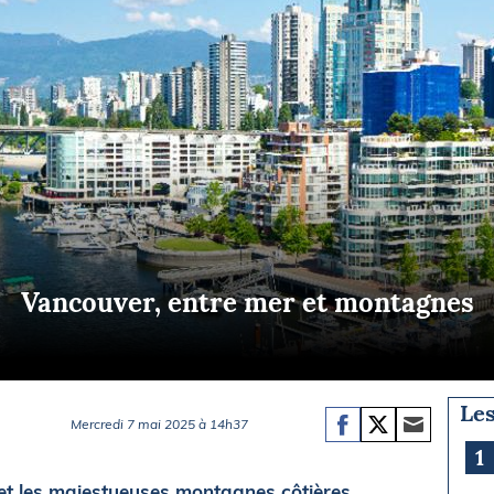
Briefings
ISIRS
che en mer
FLASH INFO
ongée
isse
Vancouver, entre mer et montagnes
Les
Mercredi 7 mai 2025 à 14h37
1
 et les majestueuses montagnes côtières,