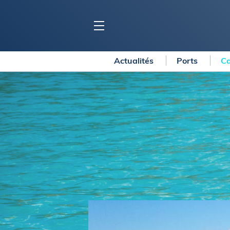
Actualités
Ports
Ca
BLOC MARINE
C
Ports
Co
Carnets de voyage
Ré
Dossiers de la
rédaction
La
Collection Bloc Marine
Tr
Application Bloc Marine
Ve
Règlementation
Ar
Ro
BATEAUX
Gu
Tr
Voiliers
Am
Bateaux à moteur