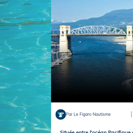
Equipements
LO
Salons
Pê
Economie
Pl
Yachting
Gl
Par Le Figaro Nautisme
Située entre l'océan Pacifique