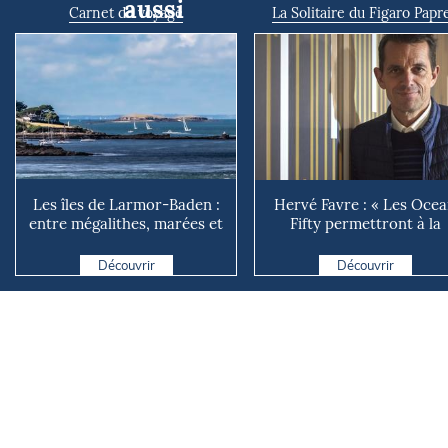
aussi
Carnet de voyage
La Solitaire du Figaro Papr
Les îles de Larmor-Baden :
Hervé Favre : « Les Oce
entre mégalithes, marées et
Fifty permettront à la
mystères
Solitaire du Figaro de ...
Découvrir
Découvrir