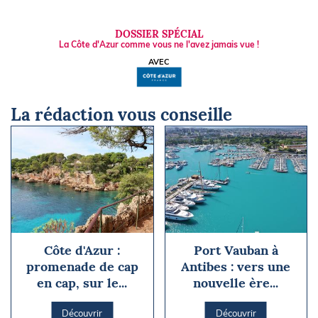
DOSSIER SPÉCIAL
La Côte d'Azur comme vous ne l'avez jamais vue !
AVEC
La rédaction vous conseille
Côte d'Azur :
Port Vauban à
promenade de cap
Antibes : vers une
en cap, sur le...
nouvelle ère...
Découvrir
Découvrir