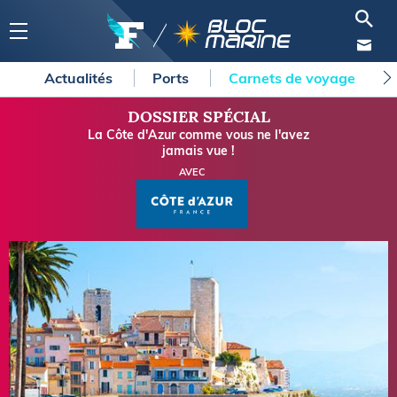
Actualités
Ports
Carnets de voyage
DOSSIER SPÉCIAL
La Côte d'Azur comme vous ne l'avez
jamais vue !
AVEC