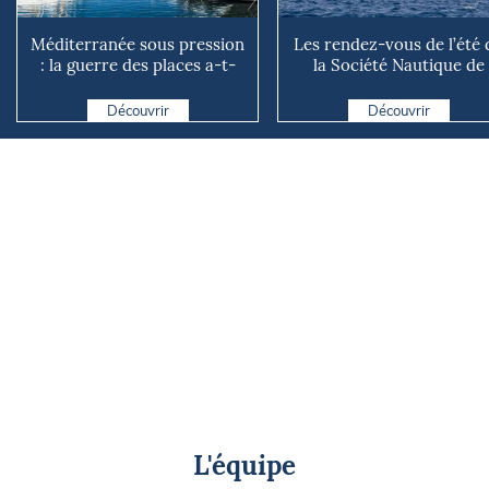
Méditerranée sous pression
Les rendez-vous de l’été 
: la guerre des places a-t-
la Société Nautique de
elle vraiment comm...
Marseille
Découvrir
Découvrir
L'équipe