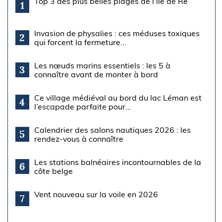
Top 3 des plus belles plages de l'île de Ré
1
Invasion de physalies : ces méduses toxiques
2
qui forcent la fermeture...
Les nœuds marins essentiels : les 5 à
3
connaître avant de monter à bord
Ce village médiéval au bord du lac Léman est
4
l’escapade parfaite pour...
Calendrier des salons nautiques 2026 : les
5
rendez-vous à connaître
Les stations balnéaires incontournables de la
6
côte belge
Vent nouveau sur la voile en 2026
7