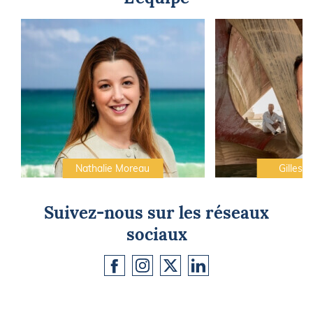
Nathalie Moreau
Gilles C
Suivez-nous sur les réseaux
sociaux