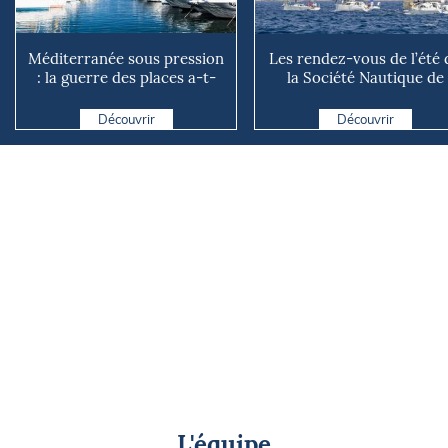
Méditerranée sous pression
Les rendez-vous de l’été 
: la guerre des places a-t-
la Société Nautique de
elle vraiment comm...
Marseille
Découvrir
Découvrir
L'équipe