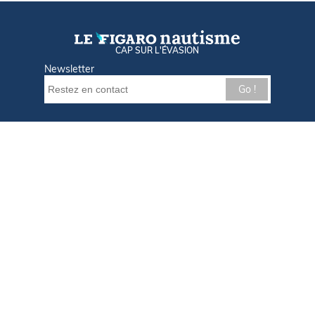
CAP SUR L'ÉVASION
Newsletter
Go !
Contactez-nous
Nos offres d'emploi
Tout savoir sur Le FIGARO Nautisme
Qui sommes-nous ?
Plan du site
Mentions légales
Paramètres des cookies
Infos cookies