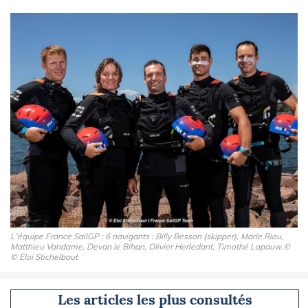
L'équipe France SailGP : 6 navigants : Billy Besson (skipper), Marie Riou,
Matthieu Vandame, Devan le Bihan, Olivier Herledant, Timothé Lapauw.©
© Eloi Stichelbaut
Les articles les plus consultés