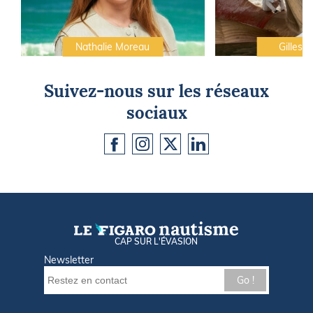
Nathalie Moreau
Gilles C
Suivez-nous sur les réseaux
sociaux
CAP SUR L'ÉVASION
Newsletter
Go !