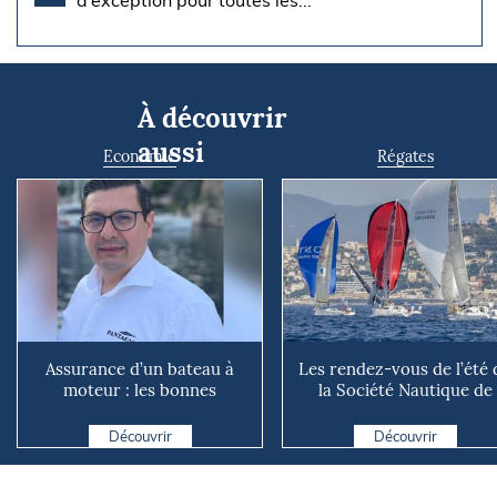
d’exception pour toutes les...
À découvrir
aussi
Economie
Régates
Assurance d’un bateau à
Les rendez-vous de l’été 
moteur : les bonnes
la Société Nautique de
questions à se poser avant
Marseille
d...
Découvrir
Découvrir