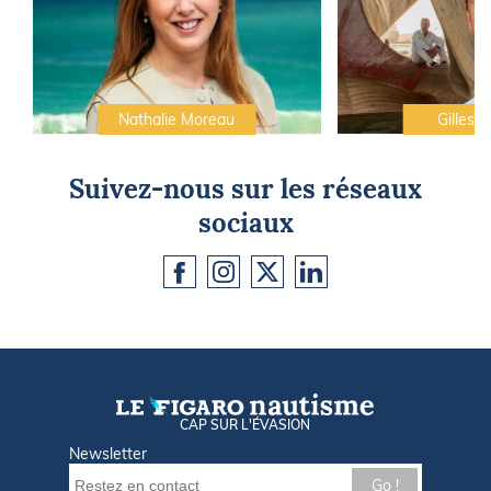
Nathalie Moreau
Gilles C
Suivez-nous sur les réseaux
sociaux
CAP SUR L'ÉVASION
Newsletter
Go !