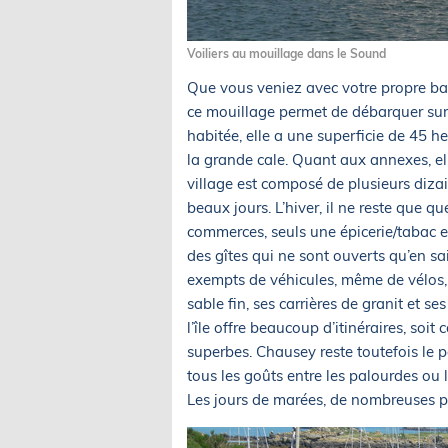
Voiliers au mouillage dans le Sound
Que vous veniez avec votre propre ba
ce mouillage permet de débarquer sur la 
habitée, elle a une superficie de 45 h
la grande cale. Quant aux annexes, ell
village est composé de plusieurs diz
beaux jours. L’hiver, il ne reste que 
commerces, seuls une épicerie/tabac et
des gîtes qui ne sont ouverts qu’en sa
exempts de véhicules, même de vélos, p
sable fin, ses carrières de granit et 
l’île offre beaucoup d’itinéraires, so
superbes. Chausey reste toutefois le p
tous les goûts entre les palourdes ou l
Les jours de marées, de nombreuses p