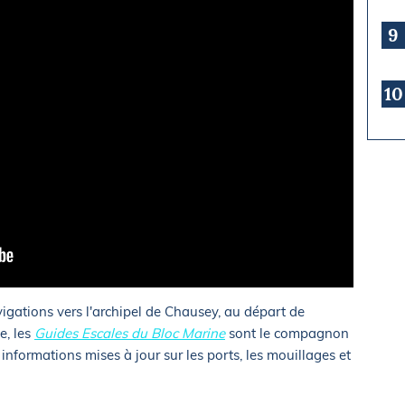
9
10
ations vers l'archipel de Chausey, au départ de
e, les
Guides Escales du Bloc Marine
sont le compagnon
 informations mises à jour sur les ports, les mouillages et