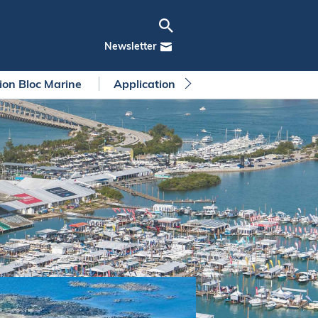
Newsletter
tion Bloc Marine
Application Bloc Marine
Règleme