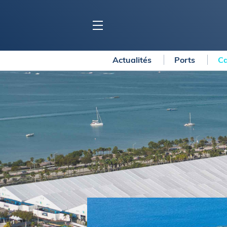
Actualités
Ports
Ca
BLOC MARINE
C
Ports
Co
Carnets de voyage
Ré
Dossiers de la
rédaction
La
Collection Bloc Marine
Tr
Application Bloc Marine
Ve
Règlementation
Ar
Ro
BATEAUX
Gu
Tr
Voiliers
Am
Bateaux à moteur