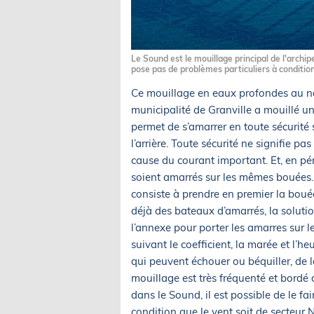
Le Sound est le mouillage principal de l'archi
pose pas de problèmes particuliers à condition
Ce mouillage en eaux profondes au nord
municipalité de Granville a mouillé u
permet de s’amarrer en toute sécurité 
l’arrière. Toute sécurité ne signifie pa
cause du courant important. Et, en pér
soient amarrés sur les mêmes bouées. 
consiste à prendre en premier la bouée 
déjà des bateaux d’amarrés, la solution
l’annexe pour porter les amarres sur l
suivant le coefficient, la marée et l’he
qui peuvent échouer ou béquiller, de le
mouillage est très fréquenté et bordé 
dans le Sound, il est possible de le fa
condition que le vent soit de secteur