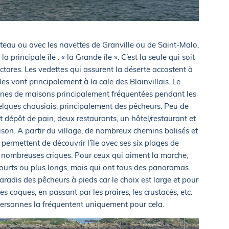
teau ou avec les navettes de Granville ou de Saint-Malo,
principale île : « la Grande île ». C’est la seule qui soit
ectares. Les vedettes qui assurent la déserte accostent à
es vont principalement à la cale des Blainvillais. Le
aines de maisons principalement fréquentées pendant les
quelques chausiais, principalement des pêcheurs. Peu de
 dépôt de pain, deux restaurants, un hôtel/restaurant et
ison. A partir du village, de nombreux chemins balisés et
ermettent de découvrir l’île avec ses six plages de
ses nombreuses criques. Pour ceux qui aiment la marche,
it courts ou plus longs, mais qui ont tous des panoramas
aradis des pêcheurs à pieds car le choix est large et pour
es coques, en passant par les praires, les crustacés, etc.
ersonnes la fréquentent uniquement pour cela.