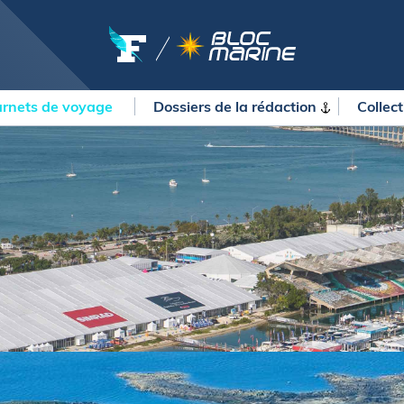
rnets de voyage
Dossiers de la
rédaction
Collec
OURSES
MÉTÉO MARINE
urses au large
LIFESTYLE
gates
Shopping
 Solitaire du Figaro Paprec
Culture nautique
ansat Paprec
Gastronomie
ndée Globe
Blogs
kea Ultim Challenge
SERVICES
ute du Rhum - Destination
adeloupe
Nos magazines
ansat Café l'Or
La newsletter
erica's Cup
METEO CONSULT Marine