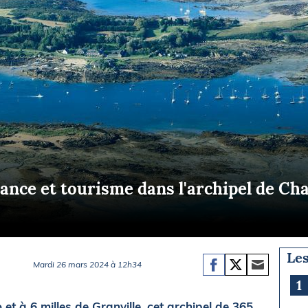
Briefings
ISIRS
che en mer
FLASH INFO
ongée
isse
sance et tourisme dans l'archipel de Ch
Les
Mardi 26 mars 2024 à 12h34
1
 et à 6 milles de Granville, cet archipel de 365