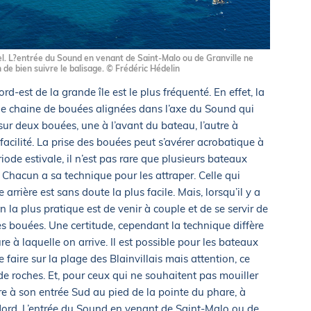
pel. L?entrée du Sound en venant de Saint-Malo ou de Granville ne
 de bien suivre le balisage. © Frédéric Hédelin
-est de la grande île est le plus fréquenté. En effet, la
ne chaine de bouées alignées dans l’axe du Sound qui
sur deux bouées, une à l’avant du bateau, l’autre à
s facilité. La prise des bouées peut s’avérer acrobatique à
iode estivale, il n’est pas rare que plusieurs bateaux
Chacun a sa technique pour les attraper. Celle qui
arrière est sans doute la plus facile. Mais, lorsqu’il y a
 la plus pratique est de venir à couple et de se servir de
es bouées. Une certitude, cependant la technique diffère
ure à laquelle on arrive. Il est possible pour les bateaux
 faire sur la plage des Blainvillais mais attention, ce
de roches. Et, pour ceux qui ne souhaitent pas mouiller
ire à son entrée Sud au pied de la pointe du phare, à
 Nord. L’entrée du Sound en venant de Saint-Malo ou de