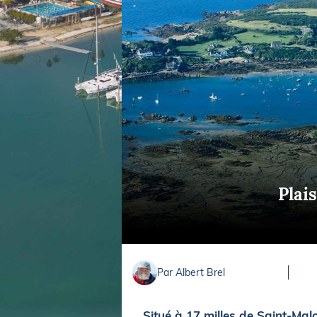
Equipements
LO
Salons
Pê
Economie
Pl
Yachting
Gl
Plai
Par Albert Brel
Situé à 17 milles de Saint-Malo