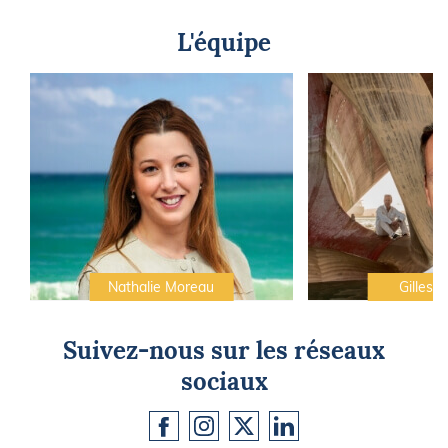
L'équipe
Nathalie Moreau
Gilles C
Suivez-nous sur les réseaux
sociaux