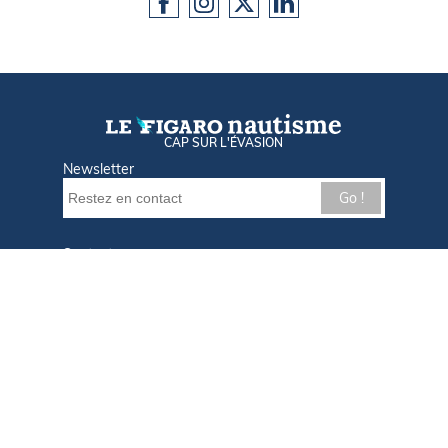
CAP SUR L'ÉVASION
Newsletter
Go !
Contactez-nous
Nos offres d'emploi
Tout savoir sur Le FIGARO Nautisme
Qui sommes-nous ?
Plan du site
Mentions légales