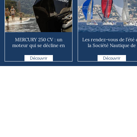
MERCURY 250 CV : un
Les rendez-vous de l’été 
moteur qui se décline en
la Société Nautique de
plusieurs versions suivant ...
Marseille
Découvrir
Découvrir