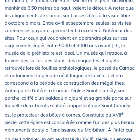
Kermarion, le tumulus de Saint-Michel et le géant du Manio,
menhir de 6,50 mètres de haut, valent le détour. À noter que
les alignements de Carnac sont accessibles à la visite libre
d’octobre à mars. Entre avril et septembre, seules les visites
conférences payantes permettent d’accéder à l’intérieur des
sites. Pour ceux qui voudraient en apprendre plus sur ces
alignements érigés entre 5000 et 3000 ans avant J.-C, le
musée de la préhistoire est idéal. Un musée qui retrace, à
travers des cartes, des plans, des maquettes et objets
retrouvés lors de fouilles archéologiques, le passé de Carnac
et notamment la période néolithique de la ville. Celle-ci
correspond à la période de construction des mégalithes.
Autre point d’intérêt à Carnac, l’église Saint-Cornély, son
porche, coiffé d’un baldaquin ajouré et sa grande porte sur
laquelle deux bœufs sculptés rappellent que Saint Cornély
e
est le protecteur des bêtes à cornes. Construite au XVII
siècle, cette église est considérée comme l’un des plus beaux
monuments de style Renaissance du Morbihan. À l’intérieur,
e
on peut admirer un orgue classé du XVIII
siècle, ou encore