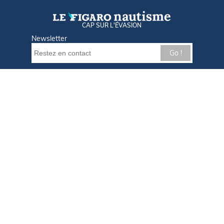
CAP SUR L'ÉVASION
Newsletter
Go !
Contactez-nous
Nos offres d'emploi
Tout savoir sur Le FIGARO Nautisme
Qui sommes-nous ?
Plan du site
Mentions légales
Paramètres des cookies
Infos cookies
Politique de confidentialité