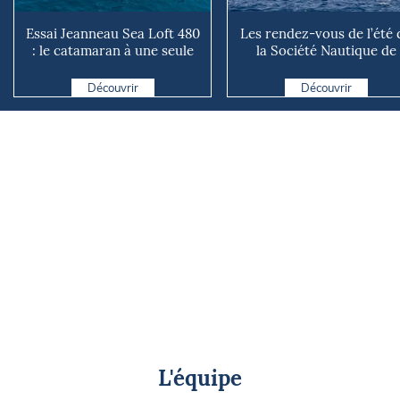
Essai Jeanneau Sea Loft 480
Les rendez-vous de l’été 
: le catamaran à une seule
la Société Nautique de
coque !
Marseille
Découvrir
Découvrir
L'équipe