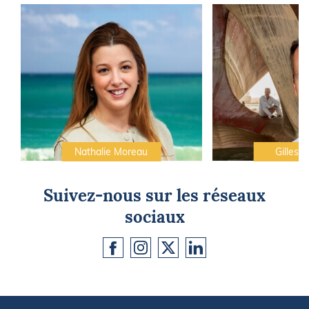
Nathalie Moreau
Gilles C
Suivez-nous sur les réseaux
sociaux