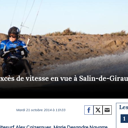
Briefings
ISIRS
che en mer
FLASH INFO
ongée
isse
xcès de vitesse en vue à Salin-de-Gira
Les
Mardi 21 octobre 2014 à 11h33
1
kitesurf Alex Caizergues, Marie Desandre Navarre