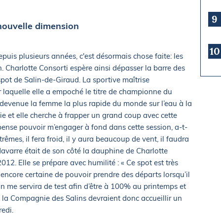
9
nouvelle dimension
10
puis plusieurs années, c'est désormais chose faite: les
. Charlotte Consorti espère ainsi dépasser la barre des
spot de Salin-de-Giraud. La sportive maîtrise
r laquelle elle a empoché le titre de championne du
 devenue la femme la plus rapide du monde sur l’eau à la
 et elle cherche à frapper un grand coup avec cette
 pense pouvoir m’engager à fond dans cette session, a-t-
rêmes, il fera froid, il y aura beaucoup de vent, il faudra
 Navarre était de son côté la dauphine de Charlotte
. Elle se prépare avec humilité : « Ce spot est très
s encore certaine de pouvoir prendre des départs lorsqu’il
n me servira de test afin d’être à 100% au printemps et
e la Compagnie des Salins devraient donc accueillir un
edi.