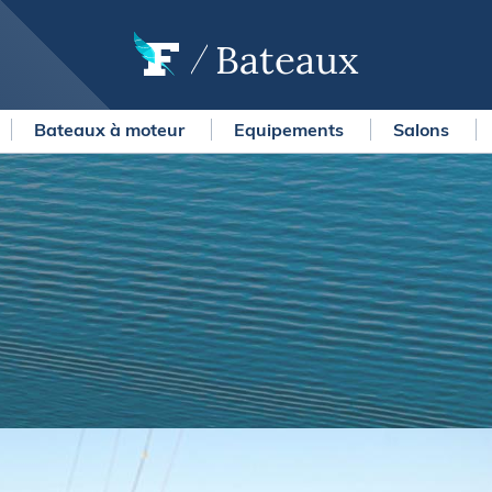
Bateaux
Bateaux à moteur
Equipements
Salons
OURSES
MÉTÉO MARINE
urses au large
LIFESTYLE
gates
Shopping
 Solitaire du Figaro Paprec
Culture nautique
ansat Paprec
Gastronomie
ndée Globe
Blogs
kea Ultim Challenge
SERVICES
ute du Rhum - Destination
adeloupe
Nos magazines
ansat Café l'Or
La newsletter
erica's Cup
METEO CONSULT Marine