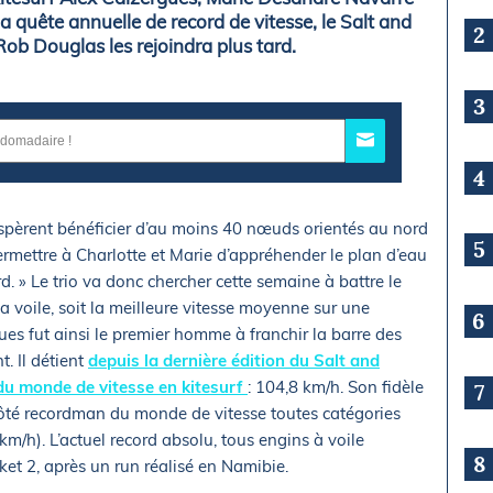
la quête annuelle de record de vitesse, le Salt and
2
b Douglas les rejoindra plus tard.
3
4
 espèrent bénéficier d’au moins 40 nœuds orientés au nord
5
ermettre à Charlotte et Marie d’appréhender le plan d’eau
d. » Le trio va donc chercher cette semaine à battre le
 voile, soit la meilleure vitesse moyenne sur une
6
es fut ainsi le premier homme à franchir la barre des
t. Il détient
depuis la dernière édition du Salt and
du monde de vitesse en kitesurf
: 104,8 km/h. Son fidèle
7
côté recordman du monde de vitesse toutes catégories
/h). L’actuel record absolu, tous engins à voile
8
ket 2, après un run réalisé en Namibie.