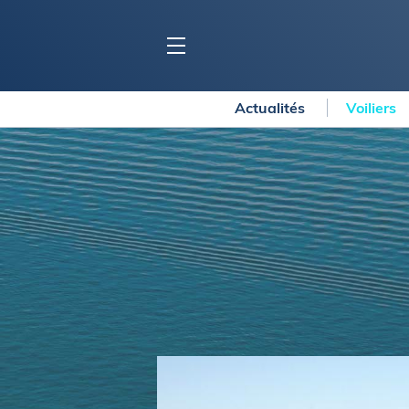
Actualités
Voiliers
BLOC MARINE
C
Ports
Co
Carnets de voyage
Ré
Dossiers de la
rédaction
La
Collection Bloc Marine
Tr
Application Bloc Marine
Ve
Règlementation
Ar
Ro
BATEAUX
Gu
Tr
Voiliers
Am
Bateaux à moteur