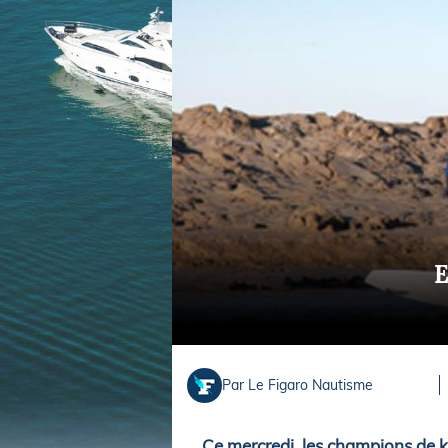
Equipements
LO
Salons
Pê
Economie
Pl
Yachting
Gl
E
Par Le Figaro Nautisme
Ce mercredi, les champions de 