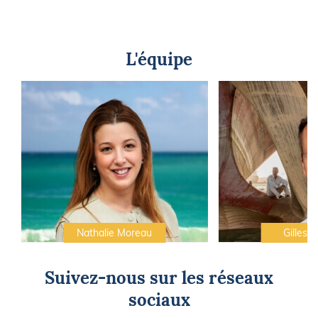
L'équipe
Nathalie Moreau
Gilles C
Suivez-nous sur les réseaux
sociaux