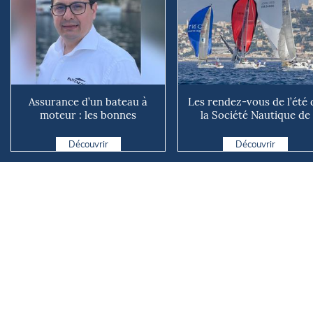
Assurance d’un bateau à
Les rendez-vous de l’été 
moteur : les bonnes
la Société Nautique de
questions à se poser avant
Marseille
d...
Découvrir
Découvrir