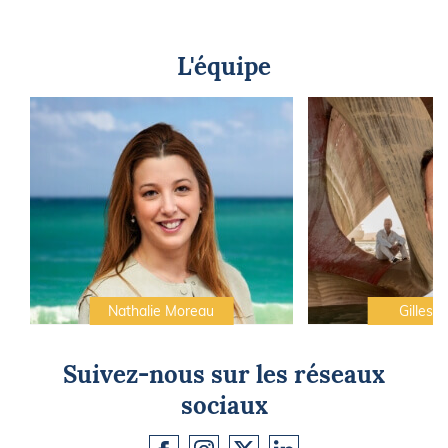
L'équipe
Nathalie Moreau
Gilles C
Suivez-nous sur les réseaux
sociaux