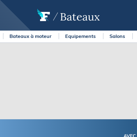
Bateaux
Bateaux à moteur
Equipements
Salons
OURSES
MÉTÉO MARINE
urses au large
LIFESTYLE
gates
Shopping
 Solitaire du Figaro Paprec
Culture nautique
ansat Paprec
Gastronomie
ndée Globe
Blogs
kea Ultim Challenge
SERVICES
ute du Rhum - Destination
adeloupe
Nos magazines
ansat Café l'Or
La newsletter
erica's Cup
METEO CONSULT Marine
AVEC