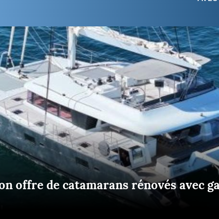
Briefings
ISIRS
che en mer
FLASH INFO
ongée
isse
on offre de catamarans rénovés avec g