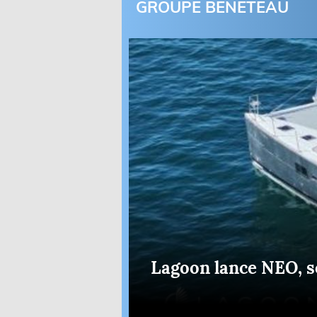
GROUPE BENETEAU
Equipements
LO
Salons
Pê
Economie
Pl
Yachting
Gl
Lagoon lance NEO, s