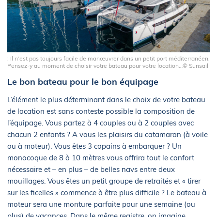
: Il n’est pas toujours facile de manœuvrer dans un petit port méditerranéen.
Pensez-y au moment de choisir votre bateau pour votre location…© Sunsail
Le bon bateau pour le bon équipage
L’élément le plus déterminant dans le choix de votre bateau
de location est sans conteste possible la composition de
l’équipage. Vous partez à 4 couples ou à 2 couples avec
chacun 2 enfants ? A vous les plaisirs du catamaran (à voile
ou à moteur). Vous êtes 3 copains à embarquer ? Un
monocoque de 8 à 10 mètres vous offrira tout le confort
nécessaire et – en plus – de belles navs entre deux
mouillages. Vous êtes un petit groupe de retraités et « tirer
sur les ficelles » commence à être plus difficile ? Le bateau à
moteur sera une monture parfaite pour une semaine (ou
plus) de vacances. Dans le même registre, on imagine