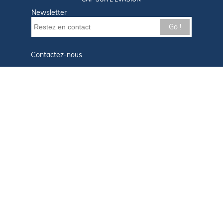
Newsletter
Go !
Contactez-nous
Nos offres d'emploi
Tout savoir sur Le FIGARO Nautisme
Qui sommes-nous ?
Plan du site
Mentions légales
Paramètres des cookies
Infos cookies
Politique de confidentialité
CGU