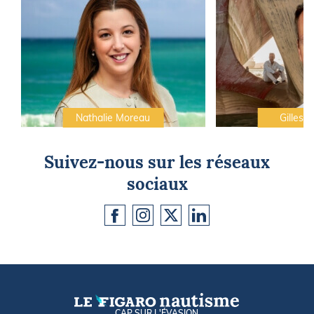
Nathalie Moreau
Gilles C
Suivez-nous sur les réseaux
sociaux
CAP SUR L'ÉVASION