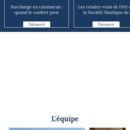
Surcharge en catamaran :
Les rendez-vous de l’été 
quand le confort peut
la Société Nautique de
coûter cher en mer
Marseille
Découvrir
Découvrir
L'équipe