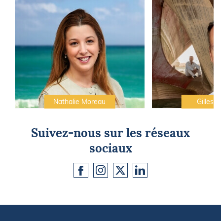
Nathalie Moreau
Gilles C
Suivez-nous sur les réseaux
sociaux