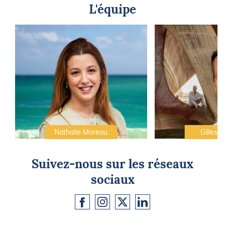
L'équipe
Nathalie Moreau
Gilles C
Suivez-nous sur les réseaux
sociaux