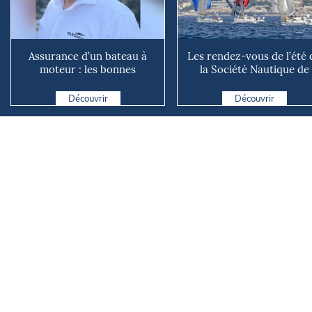
Assurance d’un bateau à
Les rendez-vous de l’été 
moteur : les bonnes
la Société Nautique de
questions à se poser avant
Marseille
d...
Découvrir
Découvrir