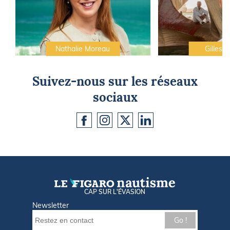
Nathalie Moreau
Gilles C
Suivez-nous sur les réseaux
sociaux
CAP SUR L'ÉVASION
Newsletter
Go !