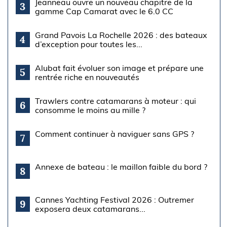
Jeanneau ouvre un nouveau chapitre de la
3
gamme Cap Camarat avec le 6.0 CC
Grand Pavois La Rochelle 2026 : des bateaux
4
d’exception pour toutes les...
Alubat fait évoluer son image et prépare une
5
rentrée riche en nouveautés
Trawlers contre catamarans à moteur : qui
6
consomme le moins au mille ?
Comment continuer à naviguer sans GPS ?
7
Annexe de bateau : le maillon faible du bord ?
8
Cannes Yachting Festival 2026 : Outremer
9
exposera deux catamarans...