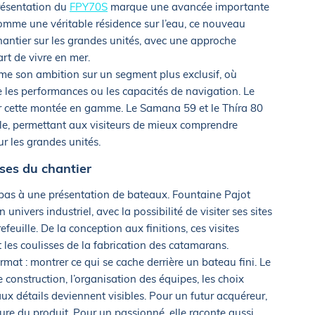
présentation du
FPY70S
marque une avancée importante
omme une véritable résidence sur l’eau, ce nouveau
 chantier sur les grandes unités, avec une approche
’art de vivre en mer.
me son ambition sur un segment plus exclusif, où
 les performances ou les capacités de navigation. Le
r cette montée en gamme. Le Samana 59 et le Thíra 80
le, permettant aux visiteurs de mieux comprendre
ur les grandes unités.
ses du chantier
pas à une présentation de bateaux. Fountaine Pajot
ivers industriel, avec la possibilité de visiter ses sites
feuille. De la conception aux finitions, ces visites
les coulisses de la fabrication des catamarans.
ormat : montrer ce qui se cache derrière un bateau fini. Le
 construction, l’organisation des équipes, les choix
ux détails deviennent visibles. Pour un futur acquéreur,
ure du produit. Pour un passionné, elle raconte aussi