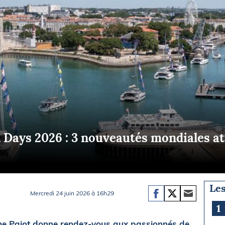
Briefings
ISIRS
che en mer
FLASH INFO
ongée
isse
 Days 2026 : 3 nouveautés mondiales at
Les
Mercredi 24 juin 2026 à 16h29
1
aine Pajot donne rendez-vous aux passionnés de