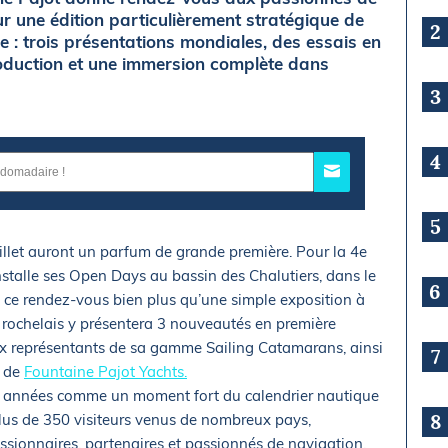
 une édition particulièrement stratégique de
2
 trois présentations mondiales, des essais en
production et une immersion complète dans
3
4
5
uillet auront un parfum de grande première. Pour la 4e
stalle ses Open Days au bassin des Chalutiers, dans le
6
de ce rendez-vous bien plus qu’une simple exposition à
ier rochelais y présentera 3 nouveautés en première
x représentants de sa gamme Sailing Catamarans, ainsi
7
e de
Fountaine Pajot Yachts.
s années comme un moment fort du calendrier nautique
8
plus de 350 visiteurs venus de nombreux pays,
essionnaires, partenaires et passionnés de navigation.