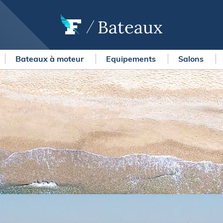
Bateaux
Bateaux à moteur
Equipements
Salons
OURSES
MÉTÉO MARINE
urses au large
LIFESTYLE
gates
Shopping
 Solitaire du Figaro Paprec
Culture nautique
ansat Paprec
Gastronomie
ndée Globe
Blogs
kea Ultim Challenge
SERVICES
ute du Rhum - Destination
adeloupe
Nos magazines
ansat Café l'Or
La newsletter
erica's Cup
METEO CONSULT Marine