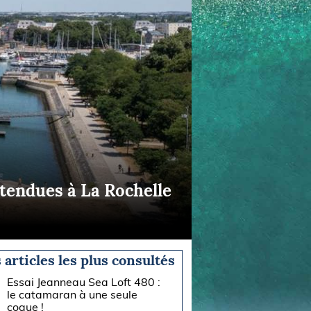
tendues à La Rochelle
 articles les plus consultés
Essai Jeanneau Sea Loft 480 :
le catamaran à une seule
coque !