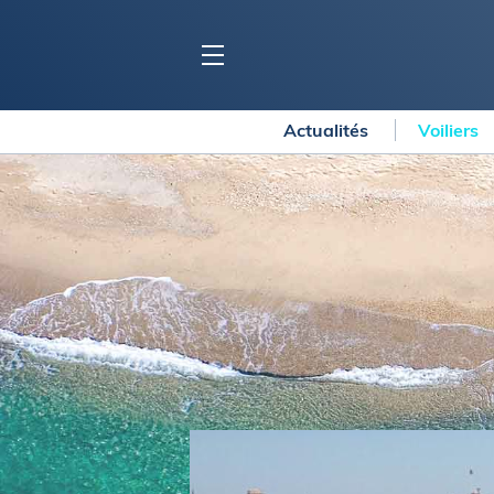
Actualités
Voiliers
BLOC MARINE
C
Ports
Co
Carnets de voyage
Ré
Dossiers de la
rédaction
La
Collection Bloc Marine
Tr
Application Bloc Marine
Ve
Règlementation
Ar
Ro
BATEAUX
Gu
Tr
Voiliers
Am
Bateaux à moteur