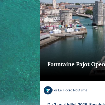
Equipements
LO
Salons
Pê
Economie
Pl
Yachting
Gl
Fountaine Pajot Open
Par Le Figaro Nautisme
Du 2 au 4 juillet 2026, Fount