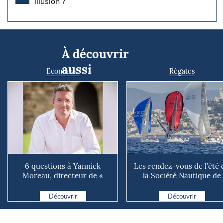
illusion ?
À découvrir
aussi
Economie
Régates
6 questions à Yannick
Les rendez-vous de l’été 
Moreau, directeur de «
la Société Nautique de
Tout commence en
Marseille
Finistère »
Découvrir
Découvrir