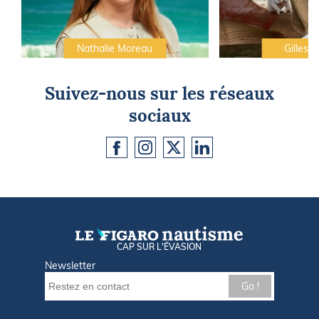
Nathalie Moreau
Gilles C
Suivez-nous sur les réseaux
sociaux
CAP SUR L'ÉVASION
Newsletter
Go !