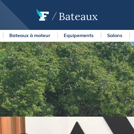
Bateaux
Bateaux à moteur
Equipements
Salons
OURSES
MÉTÉO MARINE
urses au large
LIFESTYLE
gates
Shopping
 Solitaire du Figaro Paprec
Culture nautique
ansat Paprec
Gastronomie
ndée Globe
Blogs
kea Ultim Challenge
SERVICES
ute du Rhum - Destination
adeloupe
Nos magazines
ansat Café l'Or
La newsletter
erica's Cup
METEO CONSULT Marine