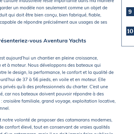
te culture industrielle reste importante dans ma manière
regarder un modèle non seulement comme un objet de
9
t qui doit être bien conçu, bien fabriqué, fiable,
 capable de répondre précisément aux usages de ses
10
ésenteriez-vous Aventura Yachts
st aujourd’hui un chantier en pleine croissance,
le et à moteur. Nous développons des bateaux qui
tre le design, la performance, le confort et la qualité de
rd’hui de 37 à 56 pieds, en voile et en moteur. Elle
s privés qu’à des professionnels du charter. C’est une
té, car nos bateaux doivent pouvoir répondre à des
 croisière familiale, grand voyage, exploitation locative,
nnel.
est notre volonté de proposer des catamarans modernes,
 confort élevé, tout en conservant de vraies qualités