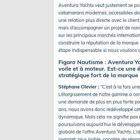
Aventura Yachts veut justement se pos
catamarans modernes, accessibles dan
une relation plus directe avec le clien
mais d’accompagner un projet de navi
sur les principaux marchés internation
construire la réputation de la marque 
étape indispensable si nous voulons 
Figaro Nautisme : Aventura Ya
voile et à moteur. Est-ce une 
stratégique fort de la marque 
Stéphane Olevier :
"C’est à la fois un
L’élargissement de notre gamme a com
une demande de plus en plus forte po
ans, nous avons donc redéveloppé cet
dynamique. Mais cela ne signifie pas 
poursuivons aujourd’hui le développe
globale de l’offre Aventura Yachts. L’i
complet, plus lisible, capable de répond