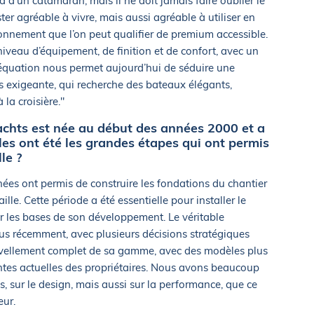
d d’un catamaran, mais il ne doit jamais faire oublier le
ter agréable à vivre, mais aussi agréable à utiliser en
nnement que l’on peut qualifier de premium accessible.
 niveau d’équipement, de finition et de confort, avec un
e équation nous permet aujourd’hui de séduire une
us exigeante, qui recherche des bateaux élégants,
la croisière."
chts est née au début des années 2000 et a
es ont été les grandes étapes qui ont permis
le ?
ées ont permis de construire les fondations du chantier
lle. Cette période a été essentielle pour installer le
er les bases de son développement. Le véritable
us récemment, avec plusieurs décisions stratégiques
uvellement complet de sa gamme, avec des modèles plus
ntes actuelles des propriétaires. Nous avons beaucoup
s, sur le design, mais aussi sur la performance, que ce
eur.