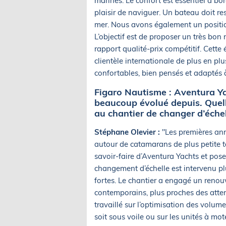
marines. Le confort est essentiel à bor
plaisir de naviguer. Un bateau doit res
mer. Nous avons également un positio
L’objectif est de proposer un très bon
rapport qualité-prix compétitif. Cett
clientèle internationale de plus en pl
confortables, bien pensés et adaptés à 
Figaro Nautisme : Aventura Ya
beaucoup évolué depuis. Quell
au chantier de changer d’échel
Stéphane Olevier :
"Les premières ann
autour de catamarans de plus petite tai
savoir-faire d’Aventura Yachts et pos
changement d’échelle est intervenu pl
fortes. Le chantier a engagé un reno
contemporains, plus proches des atte
travaillé sur l’optimisation des volume
soit sous voile ou sur les unités à mot