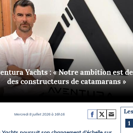
Briefings
ISIRS
che en mer
FLASH INFO
ongée
isse
entura Yachts : « Notre ambition est de 
des constructeurs de catamarans »
Les
Mercredi 8 juillet 2026 à 16h16
1
a Yachts poursuit son changement d’échelle sur