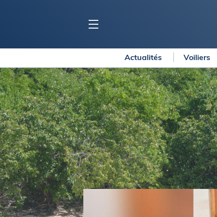
Actualités
Voiliers
BLOC MARINE
C
Ports
Co
Carnets de voyage
Ré
Dossiers de la
rédaction
La
Collection Bloc Marine
Tr
Application Bloc Marine
Ve
Règlementation
Ar
Ro
BATEAUX
Gu
Tr
Voiliers
Am
Bateaux à moteur