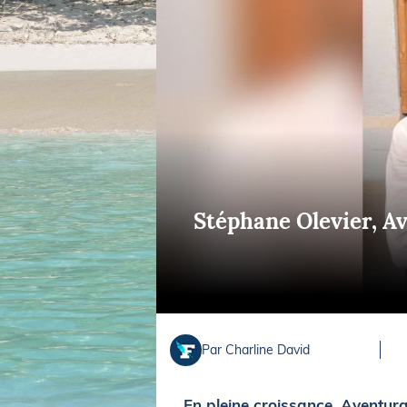
Equipements
LO
Salons
Pê
Economie
Pl
Yachting
Gl
Stéphane Olevier, Av
Par Charline David
En pleine croissance, Aventur