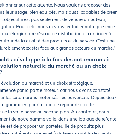
itionner sur cette attente. Nous voulons proposer des
s leur usage, bien équipés, mais aussi capables de créer
t. L’objectif n’est pas seulement de vendre un bateau,
gation. Pour cela, nous devons renforcer notre présence
aux, élargir notre réseau de distribution et continuer à
autour de la qualité des produits et du service. C’est une
durablement exister face aux grands acteurs du marché."
chts développe à la fois des catamarans à
évolution naturelle du marché ou un choix
?
e évolution du marché et un choix stratégique.
mencé par la partie moteur, car nous avons constaté
ur les catamarans motorisés, les powercats. Depuis deux
te gamme en priorité afin de répondre à cette
que la voile passe au second plan. Au contraire, nous
ment de notre gamme voile, dans une logique de refonte
dée est de proposer un portefeuille de produits plus
re à différents usages et à différents profils de clients.