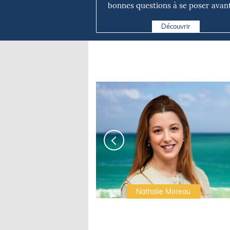
bonnes questions à se poser avant 
Découvrir
Irwin Sonigo
Nathalie Moreau