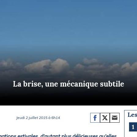
Briefings
ISIRS
che en mer
FLASH INFO
ongée
isse
La brise, une mécanique subtile
Les
Jeudi 2 juillet 2015 à 6h14
1
ations estivales, d’autant plus délicieuses qu’elles