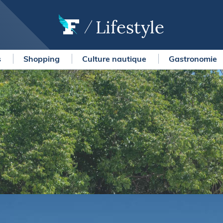
Lifestyle
s
Shopping
Culture nautique
Gastronomie
OURSES
MÉTÉO MARINE
urses au large
LIFESTYLE
gates
Shopping
 Solitaire du Figaro Paprec
Culture nautique
ansat Paprec
Gastronomie
ndée Globe
Blogs
kea Ultim Challenge
SERVICES
ute du Rhum - Destination
adeloupe
Nos magazines
ansat Café l'Or
La newsletter
erica's Cup
METEO CONSULT Marine