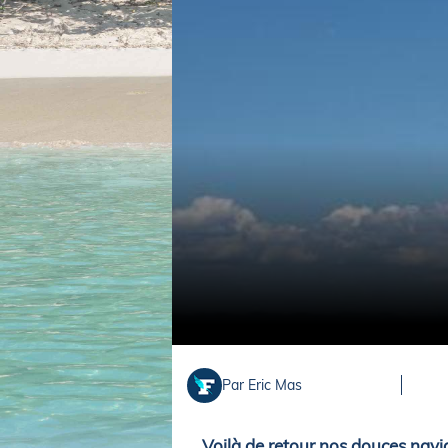
Equipements
LO
Salons
Pê
Economie
Pl
Yachting
Gl
Par Eric Mas
Voilà de retour nos douces navig