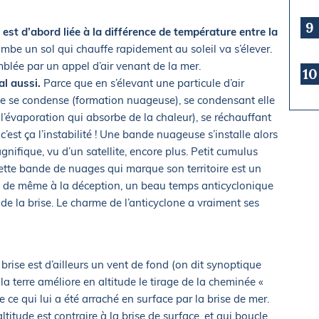
9
e est d’abord liée à la différence de température entre la
lombe un sol qui chauffe rapidement au soleil va s’élever.
mblée par un appel d’air venant de la mer.
10
al aussi.
Parce que en s’élevant une particule d’air
elle se condense (formation nuageuse), se condensant elle
l’évaporation qui absorbe de la chaleur), se réchauffant
…. c’est ça l’instabilité ! Une bande nuageuse s’installe alors
agnifique, vu d’un satellite, encore plus. Petit cumulus
ette bande de nuages qui marque son territoire est un
out de même à la déception, un beau temps anticyclonique
e la brise. Le charme de l’anticyclone a vraiment ses
a brise est d’ailleurs un vent de fond (on dit synoptique
 la terre améliore en altitude le tirage de la cheminée «
 ce qui lui a été arraché en surface par la brise de mer.
altitude est contraire à la brise de surface, et qui boucle