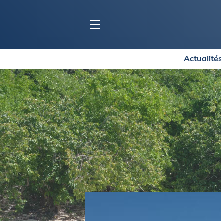
Actualité
BLOC MARINE
C
Ports
Co
Carnets de voyage
Ré
Dossiers de la
rédaction
La
Collection Bloc Marine
Tr
Application Bloc Marine
Ve
Règlementation
Ar
Ro
BATEAUX
Gu
Tr
Voiliers
Am
Bateaux à moteur