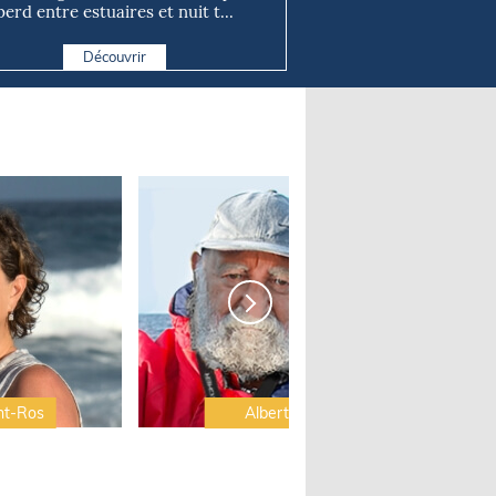
perd entre estuaires et nuit t...
Découvrir
nt-Ros
Albert Brel