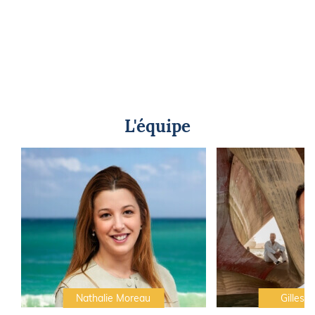
L'équipe
Nathalie Moreau
Gilles C