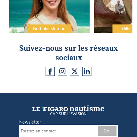
Nathalie Moreau
Gilles C
Suivez-nous sur les réseaux
sociaux
CAP SUR L'ÉVASION
Newsletter
Go !