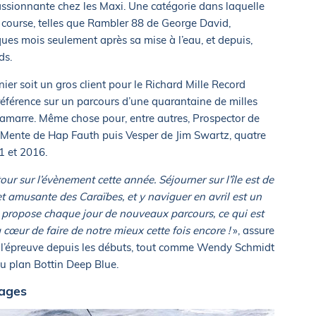
assionnante chez les Maxi. Une catégorie dans laquelle
e course, telles que Rambler 88 de George David,
ues mois seulement après sa mise à l’eau, et depuis,
ds.
ernier soit un gros client pour le Richard Mille Record
référence sur un parcours d’une quarantaine de milles
ntamarre. Même chose pour, entre autres, Prospector de
a Mente de Hap Fauth puis Vesper de Jim Swartz, quatre
1 et 2016.
our sur l’évènement cette année. Séjourner sur l’île est de
 et amusante des Caraïbes, et y naviguer en avril est un
e propose chaque jour de nouveaux parcours, ce qui est
 cœur de faire de notre mieux cette fois encore !
», assure
de l’épreuve depuis les débuts, tout comme Wendy Schmidt
du plan Bottin Deep Blue.
tages