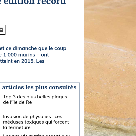
e édition record
ffet ce dimanche que le coup
e 1 000 marins – ont
teint en 2015. Les
 articles les plus consultés
Top 3 des plus belles plages
de l'île de Ré
Invasion de physalies : ces
méduses toxiques qui forcent
la fermeture...
Les nœuds marins essentiels :