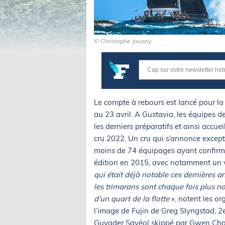
© Christophe Jouany
Le compte à rebours est lancé pour la
au 23 avril. A Gustavia, les équipes d
les derniers préparatifs et ainsi accue
cru 2022. Un cru qui s’annonce excepti
moins de 74 équipages ayant confirmé 
édition en 2015, avec notamment un v
qui était déjà notable ces dernières a
les trimarans sont chaque fois plus no
d’un quart de la flotte
», notent les or
l’image de Fujin de Greg Slyngstad, 2
Guyader Savéol skippé par Gwen Chapa