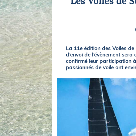
Les Voiles de S
Equipements
LO
Salons
Pê
Economie
Pl
Yachting
Gl
La 11e édition des Voiles de
d’envoi de l’évènement sera 
confirmé leur participation 
passionnés de voile ont envi