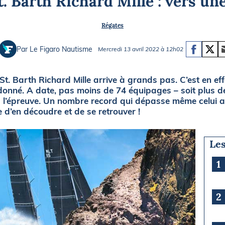
t. Barth Richard Mille : vers un
Briefings
ISIRS
Régates
che en mer
FLASH INFO
ongée
Par Le Figaro Nautisme
Mercredi 13 avril 2022 à 12h02
isse
 St. Barth Richard Mille arrive à grands pas. C’est en e
donné. A date, pas moins de 74 équipages – soit plus d
à l’épreuve. Un nombre record qui dépasse même celui at
e d’en découdre et de se retrouver !
Les
1
2