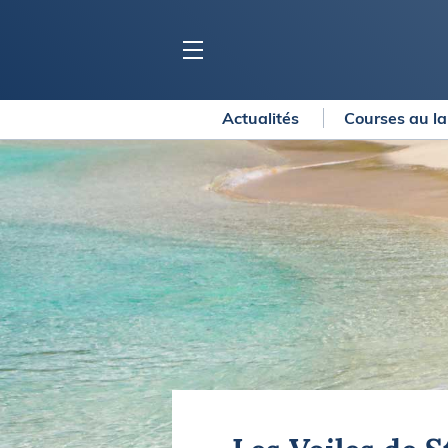
Actualités
Courses au l
BLOC MARINE
C
Ports
Co
Carnets de voyage
Ré
Dossiers de la
rédaction
La
Collection Bloc Marine
Tr
Application Bloc Marine
Ve
Règlementation
Ar
Ro
BATEAUX
Gu
Tr
Voiliers
Am
Bateaux à moteur