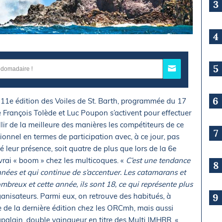
3
4
5
6
 11e édition des Voiles de St. Barth, programmée du 17
e François Tolède et Luc Poupon s’activent pour effectuer
illir de la meilleure des manières les compétiteurs de ce
7
onnel en termes de participation avec, à ce jour, pas
leur présence, soit quatre de plus que lors de la 6e
rai « boom » chez les multicoques. «
C’est une tendance
8
nnées et qui continue de s’accentuer. Les catamarans et
mbreux et cette année, ils sont 18, ce qui représente plus
ganisateurs. Parmi eux, on retrouve des habitués, à
9
e de la dernière édition chez les ORCmh, mais aussi
lain, double vainqueur en titre des Multi IMHRR. «