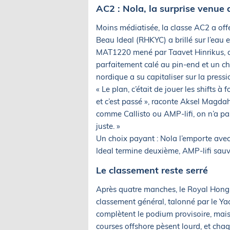
AC2 : Nola, la surprise venue
Moins médiatisée, la classe AC2 a offe
Beau Ideal (RHKYC) a brillé sur l’eau 
MAT1220 mené par Taavet Hinrikus, qui
parfaitement calé au pin-end et un ch
nordique a su capitaliser sur la pressio
« Le plan, c’était de jouer les shifts à 
et c’est passé », raconte Aksel Magdah
comme Callisto ou AMP-lifi, on n’a pas le
juste. »
Un choix payant : Nola l’emporte ave
Ideal termine deuxième, AMP-lifi sauv
Le classement reste serré
Après quatre manches, le Royal Hong
classement général, talonné par le 
complètent le podium provisoire, mais r
courses offshore pèsent lourd, et cha