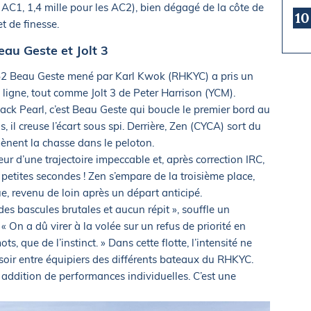
 AC1, 1,4 mille pour les AC2), bien dégagé de la côte de
10
et de finesse.
eau Geste et Jolt 3
TP52 Beau Geste mené par Karl Kwok (RHKYC) a pris un
a ligne, tout comme Jolt 3 de Peter Harrison (YCM).
ack Pearl, c’est Beau Geste qui boucle le premier bord au
s, il creuse l’écart sous spi. Derrière, Zen (CYCA) sort du
mènent la chasse dans le peloton.
veur d’une trajectoire impeccable et, après correction IRC,
s petites secondes ! Zen s’empare de la troisième place,
 revenu de loin après un départ anticipé.
des bascules brutales et aucun répit », souffle un
On a dû virer à la volée sur un refus de priorité en
, que de l’instinct. » Dans cette flotte, l’intensité ne
 soir entre équipiers des différents bateaux du RHKYC.
e addition de performances individuelles. C’est une