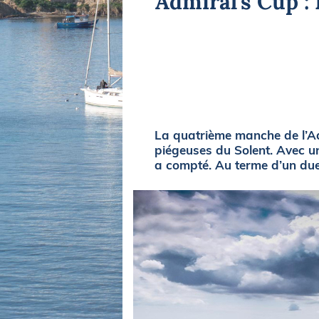
Admiral’s Cup :
Equipements
LO
Salons
Pê
Economie
Pl
Yachting
Gl
La quatrième manche de l’Adm
piégeuses du Solent. Avec u
a compté. Au terme d’un duel