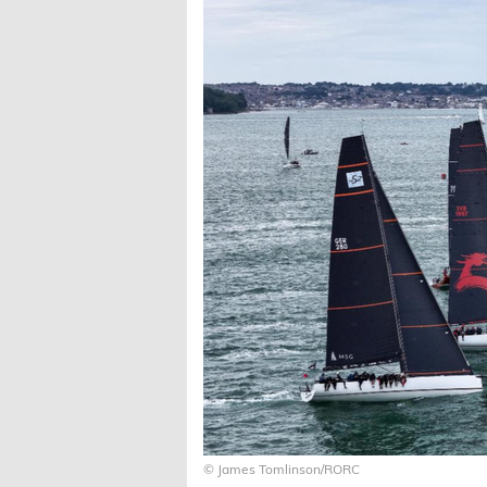
© James Tomlinson/RORC