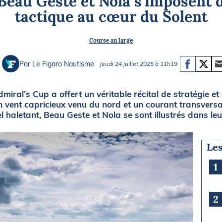
 Beau Geste et Nola s’imposent d
Briefings
ISIRS
tactique au cœur du Solent
che en mer
FLASH INFO
Course au large
ongée
isse
Par Le Figaro Nautisme
Jeudi 24 juillet 2025 à 11h19
iral’s Cup a offert un véritable récital de stratégie et
n vent capricieux venu du nord et un courant transversa
 haletant, Beau Geste et Nola se sont illustrés dans leu
Les
1
2