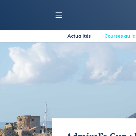
Actualités
Courses au l
BLOC MARINE
C
Ports
Co
Carnets de voyage
Ré
Dossiers de la
rédaction
La
Collection Bloc Marine
Tr
Application Bloc Marine
Ve
Règlementation
Ar
Ro
BATEAUX
Gu
Tr
Voiliers
Am
Bateaux à moteur