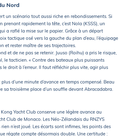
 du Nord
rt un scénario tout aussi riche en rebondissements. Si
en prenant rapidement la tête, c’est Nola (KSSS), un
 a raflé la mise sur le papier. Grâce à un départ
oix tactique osé vers la gauche du plan d’eau, l’équipage
n et rester maître de ses trajectoires.
fond et de ne pas se retenir. Juuso (Roihu) a pris le risque,
l, le tacticien. « Contre des bateaux plus puissants
 droit à l’erreur. Il faut réfléchir plus vite, agir plus
c plus d’une minute d’avance en temps compensé. Beau
e sa troisième place d’un souffle devant Abracadabra.
 Kong Yacht Club conserve une légère avance au
Yacht Club de Monaco. Les Néo-Zélandais du RNZYS
ien n’est joué. Les écarts sont infimes, les points des
que régate compte désormais double. Une certitude :