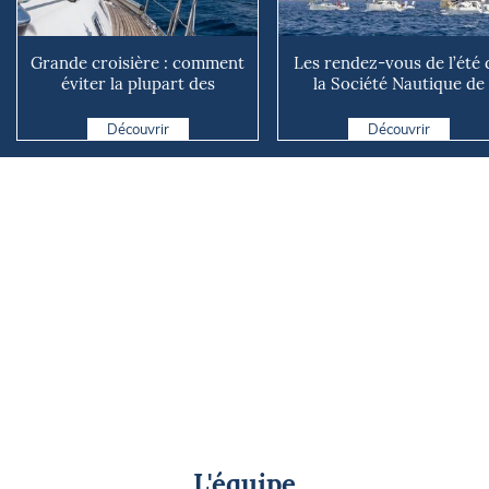
Grande croisière : comment
Les rendez-vous de l’été 
éviter la plupart des
la Société Nautique de
avaries ?
Marseille
Découvrir
Découvrir
L'équipe