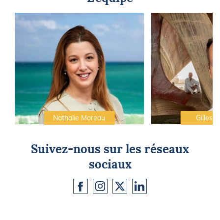
Nathalie Moreau
Gilles C
Suivez-nous sur les réseaux
sociaux