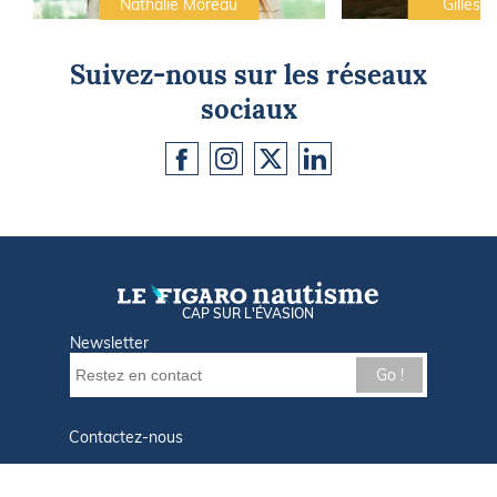
Nathalie Moreau
Gilles C
Suivez-nous sur les réseaux
sociaux
CAP SUR L'ÉVASION
Newsletter
Go !
Contactez-nous
Nos offres d'emploi