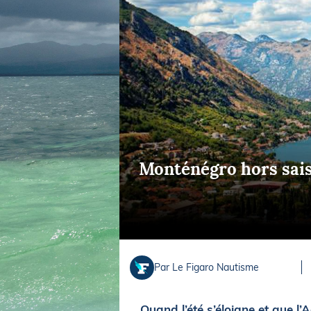
Equipements
LO
Salons
Pê
Economie
Pl
Yachting
Gl
Monténégro hors saiso
Par Le Figaro Nautisme
Quand l’été s’éloigne et que l’