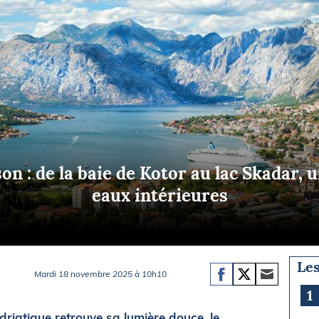
Briefings
ISIRS
che en mer
FLASH INFO
ongée
isse
n : de la baie de Kotor au lac Skadar, 
eaux intérieures
Les
Mardi 18 novembre 2025 à 10h10
1
Adriatique retrouve sa lumière douce, le