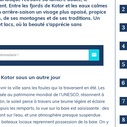
t. Entre les fjords de Kotor et les eaux calmes
2
n arrière-saison un visage plus apaisé, propice
s, de ses montagnes et de ses traditions. Un
et lacs, où la beauté s’apprécie sans
3
4
5
e Kotor sous un autre jour
6
rir la ville sans les foules qui la traversent en été. Les
lassée au patrimoine mondial de l’UNESCO, résonnent à
7
, le soleil perce à travers une brume légère et éclaire
uis les remparts, la vue sur la baie est saisissante : des
ent sur l’eau, et une atmosphère presque suspendue.
8
les bateaux locaux reprennent possession de la baie. On y