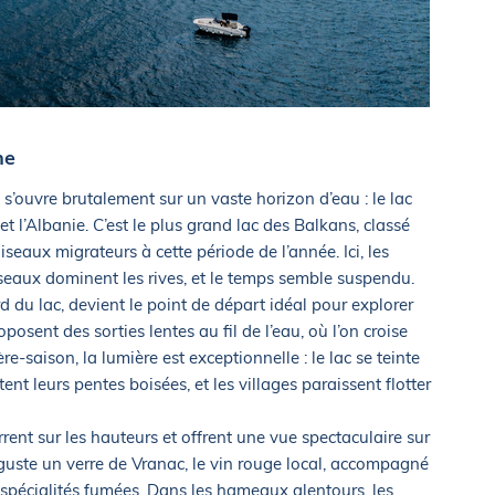
ne
s’ouvre brutalement sur un vaste horizon d’eau : le lac
t l’Albanie. C’est le plus grand lac des Balkans, classé
iseaux migrateurs à cette période de l’année. Ici, les
oseaux dominent les rives, et le temps semble suspendu.
d du lac, devient le point de départ idéal pour explorer
oposent des sorties lentes au fil de l’eau, où l’on croise
re-saison, la lumière est exceptionnelle : le lac se teinte
ent leurs pentes boisées, et les villages paraissent flotter
rrent sur les hauteurs et offrent une vue spectaculaire sur
éguste un verre de Vranac, le vin rouge local, accompagné
 spécialités fumées. Dans les hameaux alentours, les