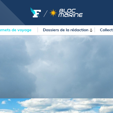
rnets de voyage
Dossiers de la
rédaction
Collec
OURSES
MÉTÉO MARINE
urses au large
LIFESTYLE
gates
Shopping
 Solitaire du Figaro Paprec
Culture nautique
ansat Paprec
Gastronomie
ndée Globe
Blogs
kea Ultim Challenge
SERVICES
ute du Rhum - Destination
adeloupe
Nos magazines
ansat Café l'Or
La newsletter
erica's Cup
METEO CONSULT Marine