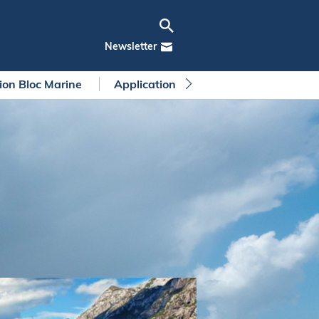
Newsletter
tion Bloc Marine
Application Bloc Marine
Règleme