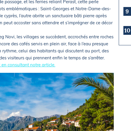
e passage, et les ferries reliant Perast, cette perle
îlots emblématiques : Saint-Georges et Notre-Dame-des-
9
 cyprès, l’autre abrite un sanctuaire bâti pierre après
 on peut accoster sans attendre et s’imprégner de ce décor
10
eg Novi, les villages se succèdent, accrochés entre roches
ncore des cafés servis en plein air, face à l’eau presque
rythme, celui des habitants qui discutent au port, des
des visiteurs qui prennent enfin le temps de s’arrêter.
en consultant notre article.