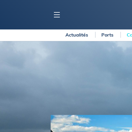
Actualités
Ports
Ca
BLOC MARINE
C
Ports
Co
Carnets de voyage
Ré
Dossiers de la
rédaction
La
Collection Bloc Marine
Tr
Application Bloc Marine
Ve
Règlementation
Ar
Ro
BATEAUX
Gu
Tr
Voiliers
Am
Bateaux à moteur